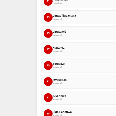
11
Peristiwa
Lintas Nusantara
13
Nasional
Liputan62
15
Nasional
Harian62
17
Nasional
Sergap24
19
Nasional
Investigasi
21
Nasional
IDM News
23
Nasional
Liga Peristiwa
25
Nasional