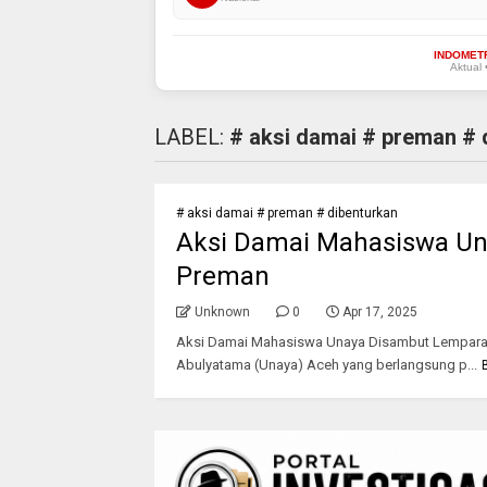
INDOMET
Aktual 
LABEL:
# aksi damai # preman # 
# aksi damai # preman # dibenturkan
Aksi Damai Mahasiswa Un
Preman
Unknown
0
Apr 17, 2025
Aksi Damai Mahasiswa Unaya Disambut Lemparan
Abulyatama (Unaya) Aceh yang berlangsung p...