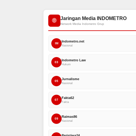
Jaringan Media INDOMETRO
🌐
Network Media Indometro Grup
Indometro.net
IM
Nasional
Indometro Law
03
Hukum
Jurnalisme
05
Nasional
Fakta62
07
Fakta
Raimas86
09
Nasional
Peristiwa24