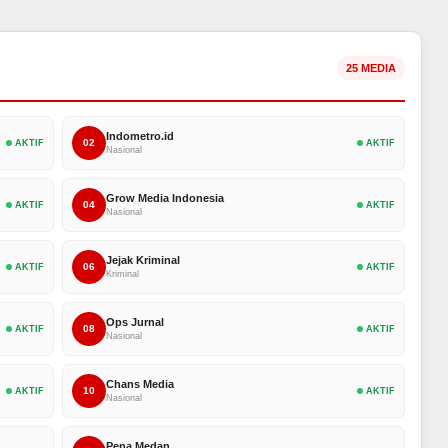
25 MEDIA
Indometro.id
02
AKTIF
AKTIF
Nasional
Grow Media Indonesia
04
AKTIF
AKTIF
Nasional
Jejak Kriminal
06
AKTIF
AKTIF
Kriminal
Ops Jurnal
08
AKTIF
AKTIF
Nasional
Chans Media
10
AKTIF
AKTIF
Nasional
Pena Medan