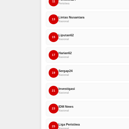
11
Peristiwa
Lintas Nusantara
13
Nasional
Liputan62
15
Nasional
Harian62
17
Nasional
Sergap24
19
Nasional
Investigasi
21
Nasional
IDM News
23
Nasional
Liga Peristiwa
25
Nasional