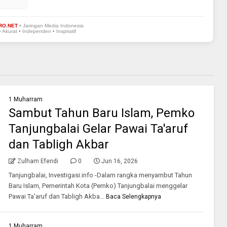
RO.NET
• Jaringan Media Indonesia
• Akurat • Independen • Inspiratif
1 Muharram
Sambut Tahun Baru Islam, Pemko
Tanjungbalai Gelar Pawai Ta'aruf
dan Tabligh Akbar
Zulham Efendi
0
Jun 16, 2026
Tanjungbalai, Investigasi.info -Dalam rangka menyambut Tahun
Baru Islam, Pemerintah Kota (Pemko) Tanjungbalai menggelar
Pawai Ta'aruf dan Tabligh Akba...
Baca Selengkapnya
1 Muharram