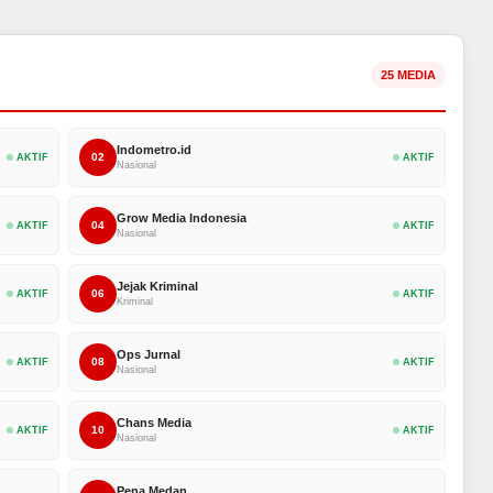
25 MEDIA
Indometro.id
02
AKTIF
AKTIF
Nasional
Grow Media Indonesia
04
AKTIF
AKTIF
Nasional
Jejak Kriminal
06
AKTIF
AKTIF
Kriminal
Ops Jurnal
08
AKTIF
AKTIF
Nasional
Chans Media
10
AKTIF
AKTIF
Nasional
Pena Medan