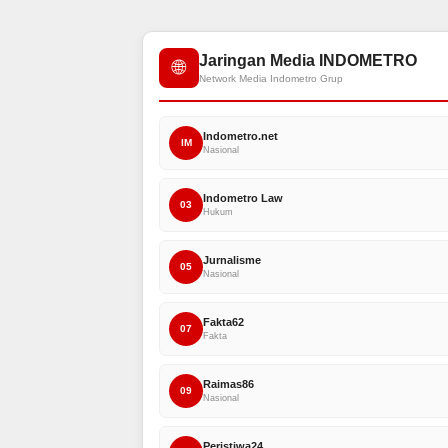
Jaringan Media INDOMETRO
🌐
Network Media Indometro Grup
Indometro.net
IM
Nasional
Indometro Law
03
Hukum
Jurnalisme
05
Nasional
Fakta62
07
Fakta
Raimas86
09
Nasional
Peristiwa24