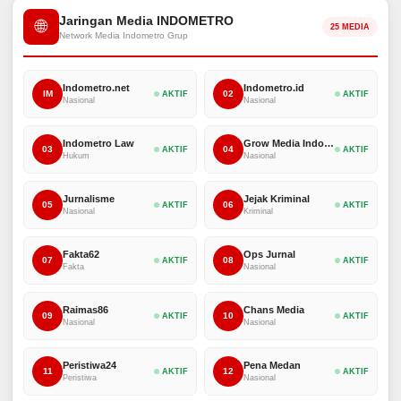
Jaringan Media INDOMETRO
🌐
25 MEDIA
Network Media Indometro Grup
Indometro.net
Indometro.id
IM
02
AKTIF
AKTIF
Nasional
Nasional
Indometro Law
Grow Media Indonesia
03
04
AKTIF
AKTIF
Hukum
Nasional
Jurnalisme
Jejak Kriminal
05
06
AKTIF
AKTIF
Nasional
Kriminal
Fakta62
Ops Jurnal
07
08
AKTIF
AKTIF
Fakta
Nasional
Raimas86
Chans Media
09
10
AKTIF
AKTIF
Nasional
Nasional
Peristiwa24
Pena Medan
11
12
AKTIF
AKTIF
Peristiwa
Nasional