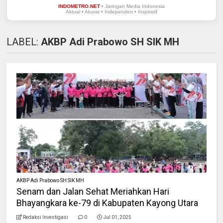
INDOMETRO.NET
• Jaringan Media Indonesia
Aktual • Akurat • Independen • Inspiratif
LABEL:
AKBP Adi Prabowo SH SIK MH
AKBP Adi Prabowo SH SIK MH
Senam dan Jalan Sehat Meriahkan Hari
Bhayangkara ke-79 di Kabupaten Kayong Utara
Redaksi Investigasi
0
Jul 01, 2025