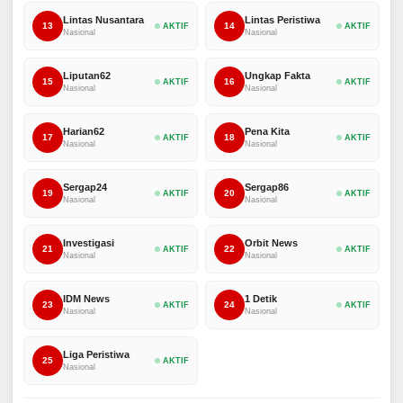
Lintas Nusantara
Lintas Peristiwa
13
14
AKTIF
AKTIF
Nasional
Nasional
Liputan62
Ungkap Fakta
15
16
AKTIF
AKTIF
Nasional
Nasional
Harian62
Pena Kita
17
18
AKTIF
AKTIF
Nasional
Nasional
Sergap24
Sergap86
19
20
AKTIF
AKTIF
Nasional
Nasional
Investigasi
Orbit News
21
22
AKTIF
AKTIF
Nasional
Nasional
IDM News
1 Detik
23
24
AKTIF
AKTIF
Nasional
Nasional
Liga Peristiwa
25
AKTIF
Nasional