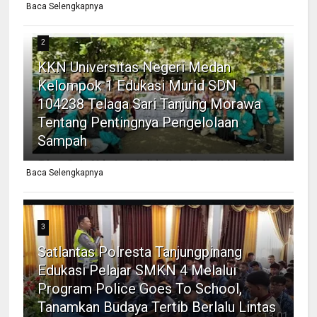
Baca Selengkapnya
2
KKN Universitas Negeri Medan
Kelompok 1 Edukasi Murid SDN
104238 Telaga Sari Tanjung Morawa
Tentang Pentingnya Pengelolaan
Sampah
Baca Selengkapnya
3
Satlantas Polresta Tanjungpinang
Edukasi Pelajar SMKN 4 Melalui
Program Police Goes To School,
Tanamkan Budaya Tertib Berlalu Lintas