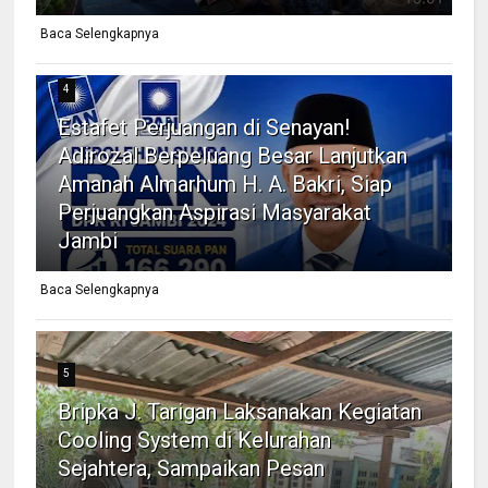
Baca Selengkapnya
4
Estafet Perjuangan di Senayan!
Adirozal Berpeluang Besar Lanjutkan
Amanah Almarhum H. A. Bakri, Siap
Perjuangkan Aspirasi Masyarakat
Jambi
Baca Selengkapnya
5
Bripka J. Tarigan Laksanakan Kegiatan
Cooling System di Kelurahan
Sejahtera, Sampaikan Pesan