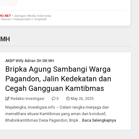
RO.NET
• Jaringan Media Indonesia
• Akurat • Independen • Inspiratif
K MH
AKBP Willy Adrian SH SIK MH
Bripka Agung Sambangi Warga
Pagandon, Jalin Kedekatan dan
Cegah Gangguan Kamtibmas
Redaksi Investigasi
0
May 26, 2025
Majalengka, Investigasi.info – Dalam rangka menjaga dan
memelihara situasi Kamtibmas yang aman dan kondusif,
Bhabinkamtibmas Desa Pagandon, Bripk...
Baca Selengkapnya