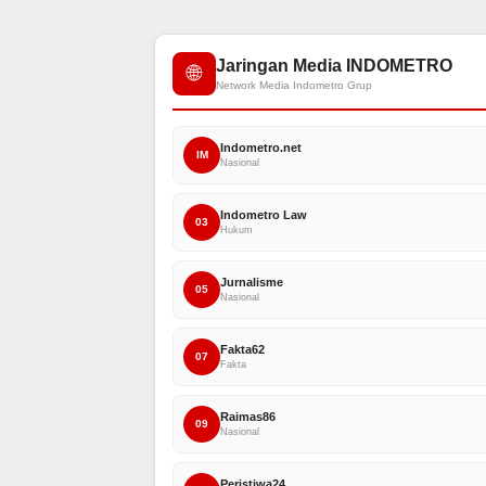
Jaringan Media INDOMETRO
🌐
Network Media Indometro Grup
Indometro.net
IM
Nasional
Indometro Law
03
Hukum
Jurnalisme
05
Nasional
Fakta62
07
Fakta
Raimas86
09
Nasional
Peristiwa24