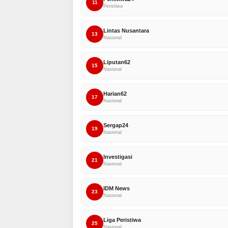
11
Peristiwa
Lintas Nusantara
13
Nasional
Liputan62
15
Nasional
Harian62
17
Nasional
Sergap24
19
Nasional
Investigasi
21
Nasional
IDM News
23
Nasional
Liga Peristiwa
25
Nasional