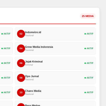
25 MEDIA
Indometro.id
02
AKTIF
AKTIF
Nasional
Grow Media Indonesia
04
AKTIF
AKTIF
Nasional
Jejak Kriminal
06
AKTIF
AKTIF
Kriminal
Ops Jurnal
08
AKTIF
AKTIF
Nasional
Chans Media
10
AKTIF
AKTIF
Nasional
Pena Medan