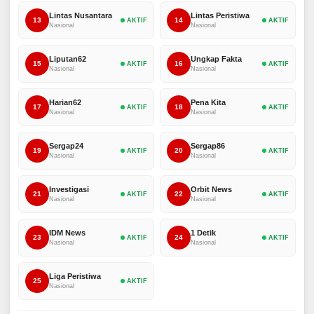
Lintas Nusantara
Lintas Peristiwa
13
14
AKTIF
AKTIF
Nasional
Nasional
Liputan62
Ungkap Fakta
15
16
AKTIF
AKTIF
Nasional
Nasional
Harian62
Pena Kita
17
18
AKTIF
AKTIF
Nasional
Nasional
Sergap24
Sergap86
19
20
AKTIF
AKTIF
Nasional
Nasional
Investigasi
Orbit News
21
22
AKTIF
AKTIF
Nasional
Nasional
IDM News
1 Detik
23
24
AKTIF
AKTIF
Nasional
Nasional
Liga Peristiwa
25
AKTIF
Nasional