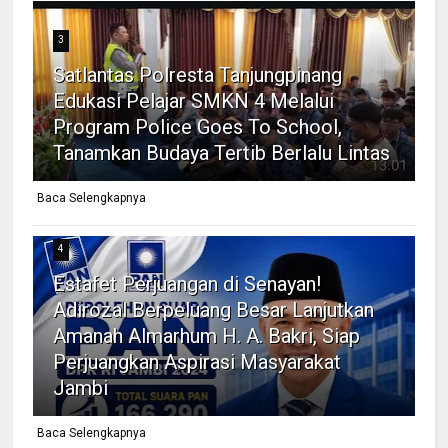
3
Satlantas Polresta Tanjungpinang
Edukasi Pelajar SMKN 4 Melalui
Program Police Goes To School,
Tanamkan Budaya Tertib Berlalu Lintas
Baca Selengkapnya
4
Estafet Perjuangan di Senayan!
Adirozal Berpeluang Besar Lanjutkan
Amanah Almarhum H. A. Bakri, Siap
Perjuangkan Aspirasi Masyarakat
Jambi
Baca Selengkapnya