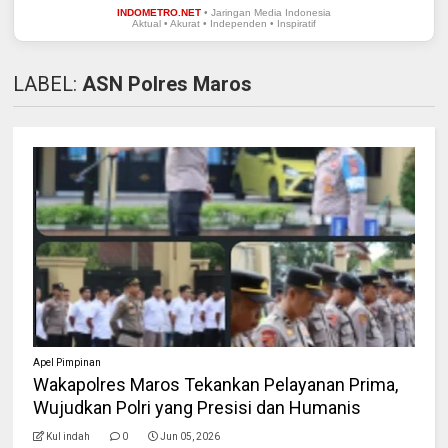
INDOMETRO.NET
• Jaringan Media Indonesia
Aktual • Akurat • Independen • Inspiratif
LABEL:
ASN Polres Maros
Apel Pimpinan
Wakapolres Maros Tekankan Pelayanan Prima,
Wujudkan Polri yang Presisi dan Humanis
Kul indah
0
Jun 05, 2026