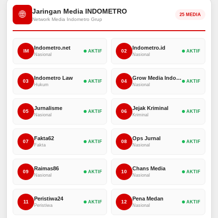
Jaringan Media INDOMETRO
🌐
25 MEDIA
Network Media Indometro Grup
Indometro.net
Indometro.id
IM
02
AKTIF
AKTIF
Nasional
Nasional
Indometro Law
Grow Media Indonesia
03
04
AKTIF
AKTIF
Hukum
Nasional
Jurnalisme
Jejak Kriminal
05
06
AKTIF
AKTIF
Nasional
Kriminal
Fakta62
Ops Jurnal
07
08
AKTIF
AKTIF
Fakta
Nasional
Raimas86
Chans Media
09
10
AKTIF
AKTIF
Nasional
Nasional
Peristiwa24
Pena Medan
11
12
AKTIF
AKTIF
Peristiwa
Nasional