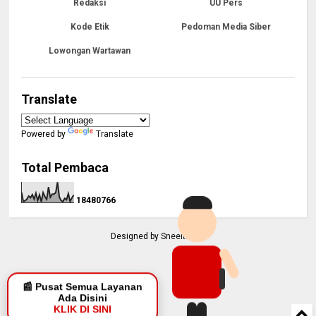
Redaksi
UU Pers
Kode Etik
Pedoman Media Siber
Lowongan Wartawan
Translate
Powered by
Translate
Total Pembaca
1
8
4
8
0
7
6
6
Designed by
Sneeit.Com
📰 Pusat Semua Layanan
Ada Disini
KLIK DI SINI