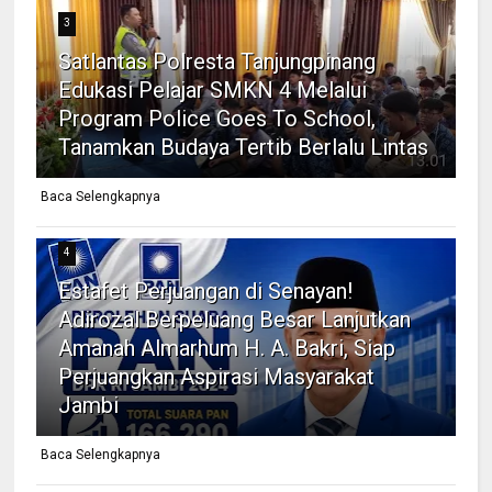
3
Satlantas Polresta Tanjungpinang
Edukasi Pelajar SMKN 4 Melalui
Program Police Goes To School,
Tanamkan Budaya Tertib Berlalu Lintas
Baca Selengkapnya
4
Estafet Perjuangan di Senayan!
Adirozal Berpeluang Besar Lanjutkan
Amanah Almarhum H. A. Bakri, Siap
Perjuangkan Aspirasi Masyarakat
Jambi
Baca Selengkapnya