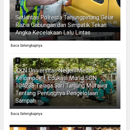
1
Satlantas Polresta Tanjungpinang Gelar
Razia Gabungan dan Simpatik Tekan
Angka Kecelakaan Lalu Lintas
Baca Selengkapnya
2
KKN Universitas Negeri Medan
Kelompok 1 Edukasi Murid SDN
104238 Telaga Sari Tanjung Morawa
Tentang Pentingnya Pengelolaan
Sampah
Baca Selengkapnya