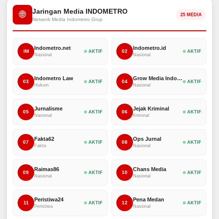
Jaringan Media INDOMETRO
🌐
25 MEDIA
Network Media Indometro Grup
Indometro.net
Indometro.id
IM
02
AKTIF
AKTIF
Nasional
Nasional
Indometro Law
Grow Media Indonesia
03
04
AKTIF
AKTIF
Hukum
Nasional
Jurnalisme
Jejak Kriminal
05
06
AKTIF
AKTIF
Nasional
Kriminal
Fakta62
Ops Jurnal
07
08
AKTIF
AKTIF
Fakta
Nasional
Raimas86
Chans Media
09
10
AKTIF
AKTIF
Nasional
Nasional
Peristiwa24
Pena Medan
11
12
AKTIF
AKTIF
Peristiwa
Nasional