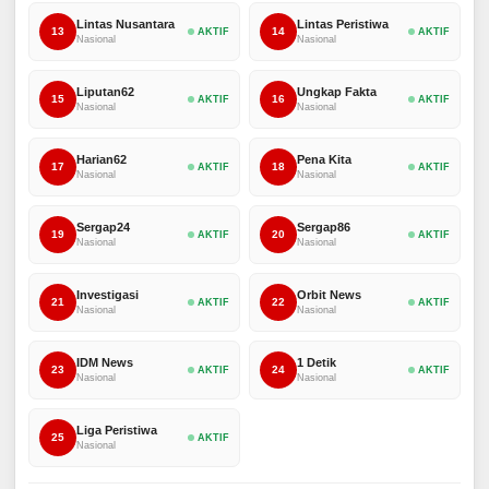
Lintas Nusantara
Lintas Peristiwa
13
14
AKTIF
AKTIF
Nasional
Nasional
Liputan62
Ungkap Fakta
15
16
AKTIF
AKTIF
Nasional
Nasional
Harian62
Pena Kita
17
18
AKTIF
AKTIF
Nasional
Nasional
Sergap24
Sergap86
19
20
AKTIF
AKTIF
Nasional
Nasional
Investigasi
Orbit News
21
22
AKTIF
AKTIF
Nasional
Nasional
IDM News
1 Detik
23
24
AKTIF
AKTIF
Nasional
Nasional
Liga Peristiwa
25
AKTIF
Nasional