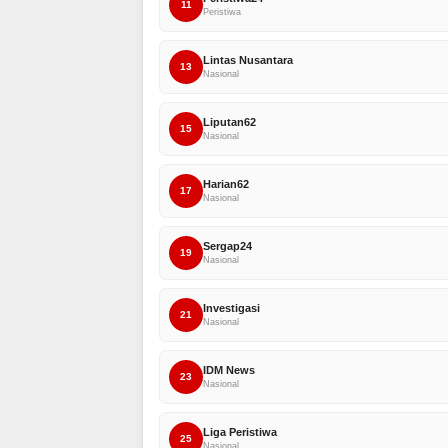
11
Peristiwa
Lintas Nusantara
13
Nasional
Liputan62
15
Nasional
Harian62
17
Nasional
Sergap24
19
Nasional
Investigasi
21
Nasional
IDM News
23
Nasional
Liga Peristiwa
25
Nasional