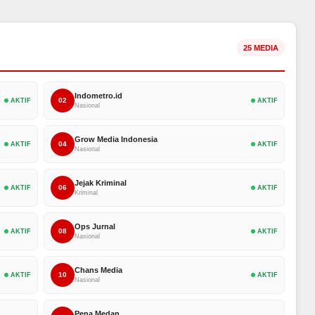
25 MEDIA
Indometro.id
02
AKTIF
AKTIF
Nasional
Grow Media Indonesia
04
AKTIF
AKTIF
Nasional
Jejak Kriminal
06
AKTIF
AKTIF
Kriminal
Ops Jurnal
08
AKTIF
AKTIF
Nasional
Chans Media
10
AKTIF
AKTIF
Nasional
Pena Medan