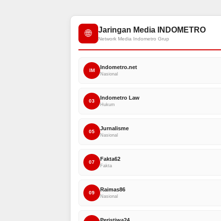
Jaringan Media INDOMETRO
🌐
Network Media Indometro Grup
Indometro.net
IM
Nasional
Indometro Law
03
Hukum
Jurnalisme
05
Nasional
Fakta62
07
Fakta
Raimas86
09
Nasional
Peristiwa24