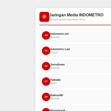
Jaringan Media INDOMETRO
🌐
Network Media Indometro Grup
Indometro.net
IM
Nasional
Indometro Law
03
Hukum
Jurnalisme
05
Nasional
Fakta62
07
Fakta
Raimas86
09
Nasional
Peristiwa24