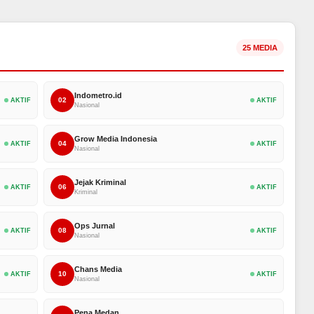
25 MEDIA
Indometro.id
02
AKTIF
AKTIF
Nasional
Grow Media Indonesia
04
AKTIF
AKTIF
Nasional
Jejak Kriminal
06
AKTIF
AKTIF
Kriminal
Ops Jurnal
08
AKTIF
AKTIF
Nasional
Chans Media
10
AKTIF
AKTIF
Nasional
Pena Medan