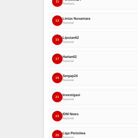
11
Peristiwa
Lintas Nusantara
13
Nasional
Liputan62
15
Nasional
Harian62
17
Nasional
Sergap24
19
Nasional
Investigasi
21
Nasional
IDM News
23
Nasional
Liga Peristiwa
25
Nasional