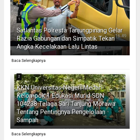
1
Satlantas Polresta Tanjungpinang Gelar
Razia Gabungan dan Simpatik Tekan
Angka Kecelakaan Lalu Lintas
Baca Selengkapnya
2
KKN Universitas Negeri Medan
Kelompok 1 Edukasi Murid SDN
104238 Telaga Sari Tanjung Morawa
Tentang Pentingnya Pengelolaan
Sampah
Baca Selengkapnya