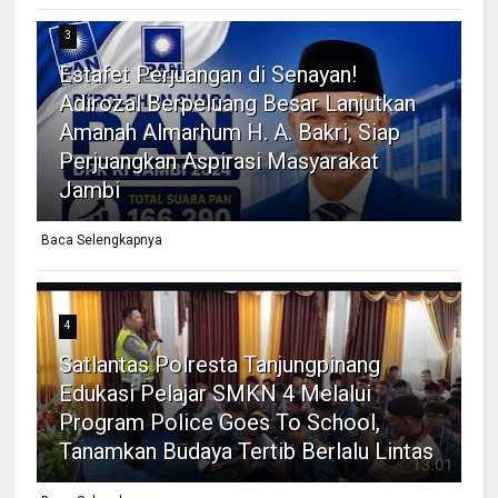
3
Estafet Perjuangan di Senayan!
Adirozal Berpeluang Besar Lanjutkan
Amanah Almarhum H. A. Bakri, Siap
Perjuangkan Aspirasi Masyarakat
Jambi
Baca Selengkapnya
4
Satlantas Polresta Tanjungpinang
Edukasi Pelajar SMKN 4 Melalui
Program Police Goes To School,
Tanamkan Budaya Tertib Berlalu Lintas