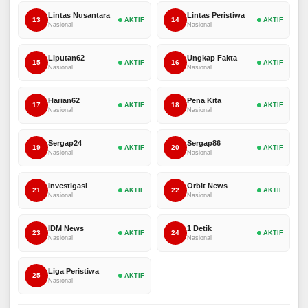
Lintas Nusantara
Lintas Peristiwa
13
14
AKTIF
AKTIF
Nasional
Nasional
Liputan62
Ungkap Fakta
15
16
AKTIF
AKTIF
Nasional
Nasional
Harian62
Pena Kita
17
18
AKTIF
AKTIF
Nasional
Nasional
Sergap24
Sergap86
19
20
AKTIF
AKTIF
Nasional
Nasional
Investigasi
Orbit News
21
22
AKTIF
AKTIF
Nasional
Nasional
IDM News
1 Detik
23
24
AKTIF
AKTIF
Nasional
Nasional
Liga Peristiwa
25
AKTIF
Nasional