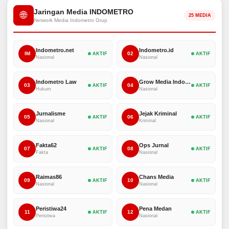
Jaringan Media INDOMETRO
🌐
25 MEDIA
Network Media Indometro Grup
Indometro.net
Indometro.id
IM
02
AKTIF
AKTIF
Nasional
Nasional
Indometro Law
Grow Media Indonesia
03
04
AKTIF
AKTIF
Hukum
Nasional
Jurnalisme
Jejak Kriminal
05
06
AKTIF
AKTIF
Nasional
Kriminal
Fakta62
Ops Jurnal
07
08
AKTIF
AKTIF
Fakta
Nasional
Raimas86
Chans Media
09
10
AKTIF
AKTIF
Nasional
Nasional
Peristiwa24
Pena Medan
11
12
AKTIF
AKTIF
Peristiwa
Nasional