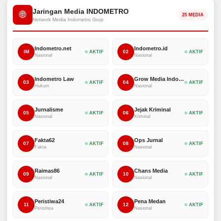
Jaringan Media INDOMETRO
🌐
25 MEDIA
Network Media Indometro Grup
Indometro.net
Indometro.id
IM
02
AKTIF
AKTIF
Nasional
Nasional
Indometro Law
Grow Media Indonesia
03
04
AKTIF
AKTIF
Hukum
Nasional
Jurnalisme
Jejak Kriminal
05
06
AKTIF
AKTIF
Nasional
Kriminal
Fakta62
Ops Jurnal
07
08
AKTIF
AKTIF
Fakta
Nasional
Raimas86
Chans Media
09
10
AKTIF
AKTIF
Nasional
Nasional
Peristiwa24
Pena Medan
11
12
AKTIF
AKTIF
Peristiwa
Nasional