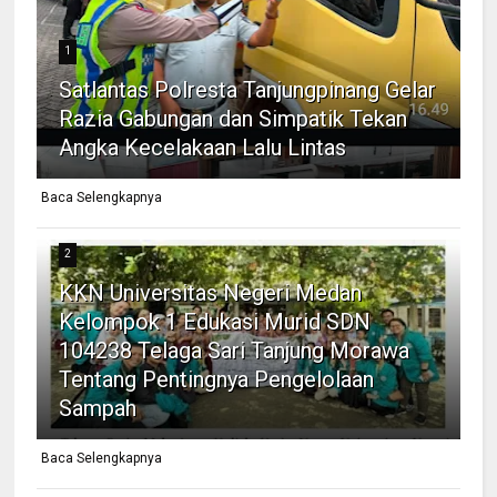
1
Satlantas Polresta Tanjungpinang Gelar
Razia Gabungan dan Simpatik Tekan
Angka Kecelakaan Lalu Lintas
Baca Selengkapnya
2
KKN Universitas Negeri Medan
Kelompok 1 Edukasi Murid SDN
104238 Telaga Sari Tanjung Morawa
Tentang Pentingnya Pengelolaan
Sampah
Baca Selengkapnya