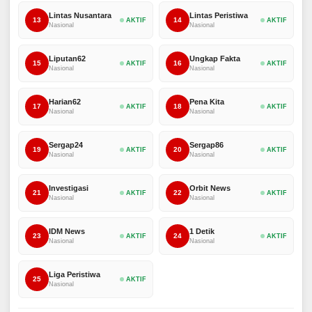
Lintas Nusantara
Lintas Peristiwa
13
14
AKTIF
AKTIF
Nasional
Nasional
Liputan62
Ungkap Fakta
15
16
AKTIF
AKTIF
Nasional
Nasional
Harian62
Pena Kita
17
18
AKTIF
AKTIF
Nasional
Nasional
Sergap24
Sergap86
19
20
AKTIF
AKTIF
Nasional
Nasional
Investigasi
Orbit News
21
22
AKTIF
AKTIF
Nasional
Nasional
IDM News
1 Detik
23
24
AKTIF
AKTIF
Nasional
Nasional
Liga Peristiwa
25
AKTIF
Nasional