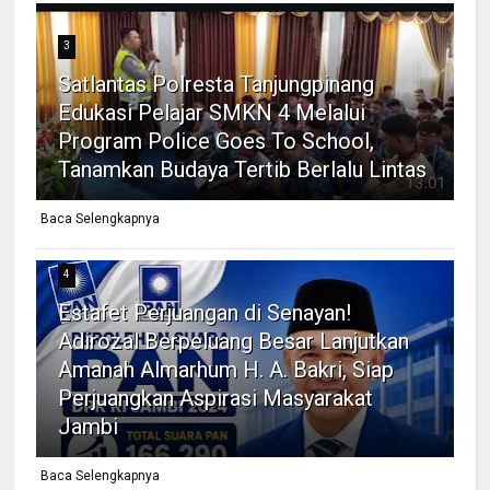
3
Satlantas Polresta Tanjungpinang
Edukasi Pelajar SMKN 4 Melalui
Program Police Goes To School,
Tanamkan Budaya Tertib Berlalu Lintas
Baca Selengkapnya
4
Estafet Perjuangan di Senayan!
Adirozal Berpeluang Besar Lanjutkan
Amanah Almarhum H. A. Bakri, Siap
Perjuangkan Aspirasi Masyarakat
Jambi
Baca Selengkapnya