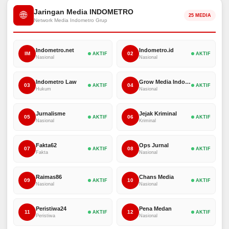
Jaringan Media INDOMETRO
🌐
25 MEDIA
Network Media Indometro Grup
Indometro.net
Indometro.id
IM
02
AKTIF
AKTIF
Nasional
Nasional
Indometro Law
Grow Media Indonesia
03
04
AKTIF
AKTIF
Hukum
Nasional
Jurnalisme
Jejak Kriminal
05
06
AKTIF
AKTIF
Nasional
Kriminal
Fakta62
Ops Jurnal
07
08
AKTIF
AKTIF
Fakta
Nasional
Raimas86
Chans Media
09
10
AKTIF
AKTIF
Nasional
Nasional
Peristiwa24
Pena Medan
11
12
AKTIF
AKTIF
Peristiwa
Nasional