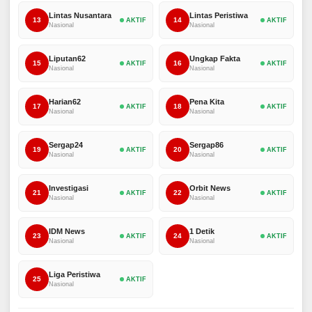
Lintas Nusantara
Lintas Peristiwa
13
14
AKTIF
AKTIF
Nasional
Nasional
Liputan62
Ungkap Fakta
15
16
AKTIF
AKTIF
Nasional
Nasional
Harian62
Pena Kita
17
18
AKTIF
AKTIF
Nasional
Nasional
Sergap24
Sergap86
19
20
AKTIF
AKTIF
Nasional
Nasional
Investigasi
Orbit News
21
22
AKTIF
AKTIF
Nasional
Nasional
IDM News
1 Detik
23
24
AKTIF
AKTIF
Nasional
Nasional
Liga Peristiwa
25
AKTIF
Nasional