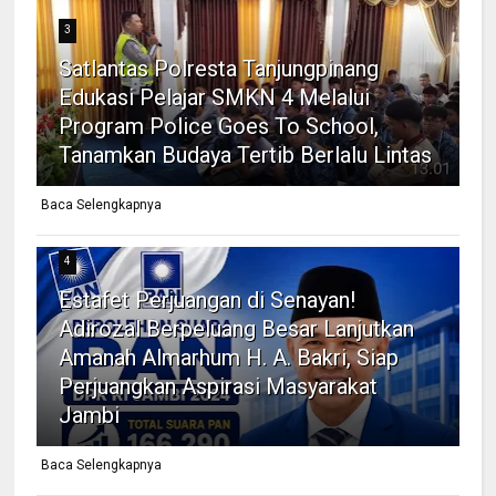
3
Satlantas Polresta Tanjungpinang
Edukasi Pelajar SMKN 4 Melalui
Program Police Goes To School,
Tanamkan Budaya Tertib Berlalu Lintas
Baca Selengkapnya
4
Estafet Perjuangan di Senayan!
Adirozal Berpeluang Besar Lanjutkan
Amanah Almarhum H. A. Bakri, Siap
Perjuangkan Aspirasi Masyarakat
Jambi
Baca Selengkapnya