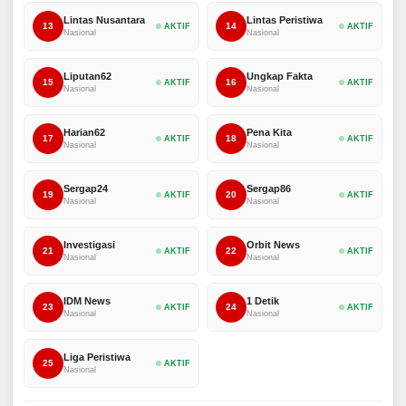
Lintas Nusantara
Lintas Peristiwa
13
14
AKTIF
AKTIF
Nasional
Nasional
Liputan62
Ungkap Fakta
15
16
AKTIF
AKTIF
Nasional
Nasional
Harian62
Pena Kita
17
18
AKTIF
AKTIF
Nasional
Nasional
Sergap24
Sergap86
19
20
AKTIF
AKTIF
Nasional
Nasional
Investigasi
Orbit News
21
22
AKTIF
AKTIF
Nasional
Nasional
IDM News
1 Detik
23
24
AKTIF
AKTIF
Nasional
Nasional
Liga Peristiwa
25
AKTIF
Nasional