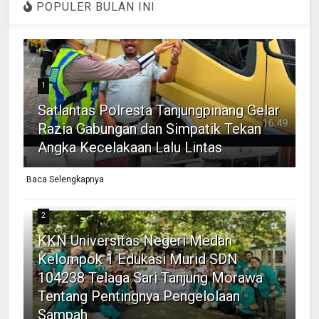
POPULER BULAN INI
1
Satlantas Polresta Tanjungpinang Gelar
Razia Gabungan dan Simpatik Tekan
Angka Kecelakaan Lalu Lintas
Baca Selengkapnya
2
KKN Universitas Negeri Medan
Kelompok 1 Edukasi Murid SDN
104238 Telaga Sari Tanjung Morawa
Tentang Pentingnya Pengelolaan
Sampah