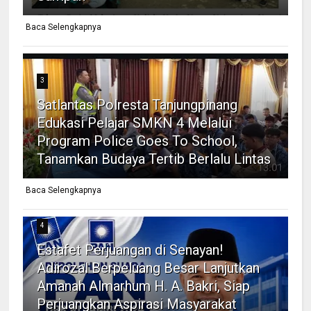
Baca Selengkapnya
3
Satlantas Polresta Tanjungpinang
Edukasi Pelajar SMKN 4 Melalui
Program Police Goes To School,
Tanamkan Budaya Tertib Berlalu Lintas
Baca Selengkapnya
4
Estafet Perjuangan di Senayan!
Adirozal Berpeluang Besar Lanjutkan
Amanah Almarhum H. A. Bakri, Siap
Perjuangkan Aspirasi Masyarakat