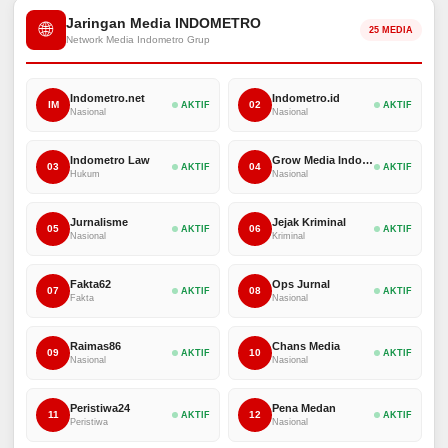
Jaringan Media INDOMETRO
🌐
25 MEDIA
Network Media Indometro Grup
Indometro.net
Indometro.id
IM
02
AKTIF
AKTIF
Nasional
Nasional
Indometro Law
Grow Media Indonesia
03
04
AKTIF
AKTIF
Hukum
Nasional
Jurnalisme
Jejak Kriminal
05
06
AKTIF
AKTIF
Nasional
Kriminal
Fakta62
Ops Jurnal
07
08
AKTIF
AKTIF
Fakta
Nasional
Raimas86
Chans Media
09
10
AKTIF
AKTIF
Nasional
Nasional
Peristiwa24
Pena Medan
11
12
AKTIF
AKTIF
Peristiwa
Nasional