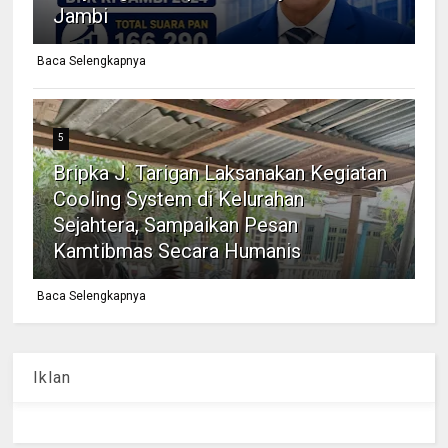
Jambi
Baca Selengkapnya
5
Bripka J. Tarigan Laksanakan Kegiatan
Cooling System di Kelurahan
Sejahtera, Sampaikan Pesan
Kamtibmas Secara Humanis
Baca Selengkapnya
Iklan