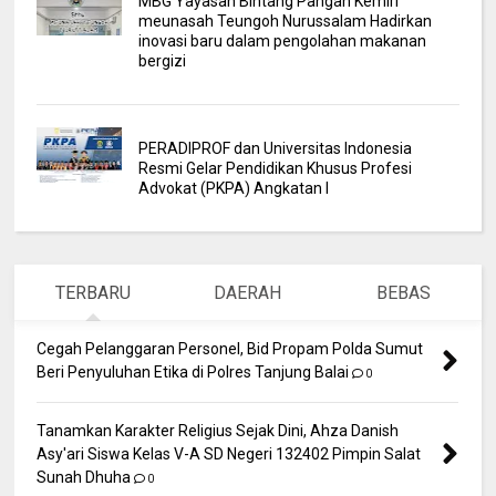
MBG Yayasan Bintang Pangan Kemiri
meunasah Teungoh Nurussalam Hadirkan
inovasi baru dalam pengolahan makanan
bergizi
PERADIPROF dan Universitas Indonesia
Resmi Gelar Pendidikan Khusus Profesi
Advokat (PKPA) Angkatan I
TERBARU
DAERAH
BEBAS
Cegah Pelanggaran Personel, Bid Propam Polda Sumut
Beri Penyuluhan Etika di Polres Tanjung Balai
0
Tanamkan Karakter Religius Sejak Dini, Ahza Danish
Asy'ari Siswa Kelas V-A SD Negeri 132402 Pimpin Salat
Sunah Dhuha
0