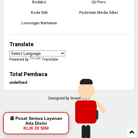
Redaksi
UU Pers
Kode Etik
Pedoman Media Siber
Lowongan Wartawan
Translate
Powered by
Translate
Total Pembaca
u
n
d
e
f
n
e
d
Designed by
Sneeit.Com
📰 Pusat Semua Layanan
Ada Disini
KLIK DI SINI