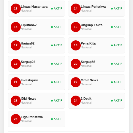
Lintas Nusantara
Lintas Peristiwa
13
14
AKTIF
AKTIF
Nasional
Nasional
Liputan62
Ungkap Fakta
15
16
AKTIF
AKTIF
Nasional
Nasional
Harian62
Pena Kita
17
18
AKTIF
AKTIF
Nasional
Nasional
Sergap24
Sergap86
19
20
AKTIF
AKTIF
Nasional
Nasional
Investigasi
Orbit News
21
22
AKTIF
AKTIF
Nasional
Nasional
IDM News
1 Detik
23
24
AKTIF
AKTIF
Nasional
Nasional
Liga Peristiwa
25
AKTIF
Nasional