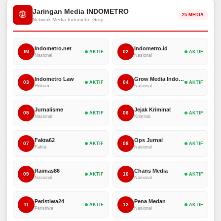
Jaringan Media INDOMETRO
🌐
25 MEDIA
Network Media Indometro Grup
Indometro.net
Indometro.id
IM
02
AKTIF
AKTIF
Nasional
Nasional
Indometro Law
Grow Media Indonesia
03
04
AKTIF
AKTIF
Hukum
Nasional
Jurnalisme
Jejak Kriminal
05
06
AKTIF
AKTIF
Nasional
Kriminal
Fakta62
Ops Jurnal
07
08
AKTIF
AKTIF
Fakta
Nasional
Raimas86
Chans Media
09
10
AKTIF
AKTIF
Nasional
Nasional
Peristiwa24
Pena Medan
11
12
AKTIF
AKTIF
Peristiwa
Nasional