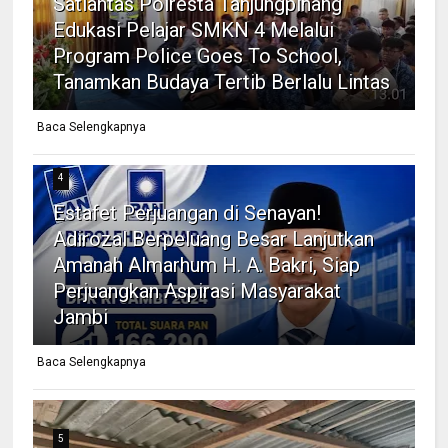
Satlantas Polresta Tanjungpinang
Edukasi Pelajar SMKN 4 Melalui
Program Police Goes To School,
Tanamkan Budaya Tertib Berlalu Lintas
Baca Selengkapnya
4
Estafet Perjuangan di Senayan!
Adirozal Berpeluang Besar Lanjutkan
Amanah Almarhum H. A. Bakri, Siap
Perjuangkan Aspirasi Masyarakat
Jambi
Baca Selengkapnya
5