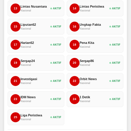
Lintas Nusantara
Lintas Peristiwa
13
14
AKTIF
AKTIF
Nasional
Nasional
Liputan62
Ungkap Fakta
15
16
AKTIF
AKTIF
Nasional
Nasional
Harian62
Pena Kita
17
18
AKTIF
AKTIF
Nasional
Nasional
Sergap24
Sergap86
19
20
AKTIF
AKTIF
Nasional
Nasional
Investigasi
Orbit News
21
22
AKTIF
AKTIF
Nasional
Nasional
IDM News
1 Detik
23
24
AKTIF
AKTIF
Nasional
Nasional
Liga Peristiwa
25
AKTIF
Nasional