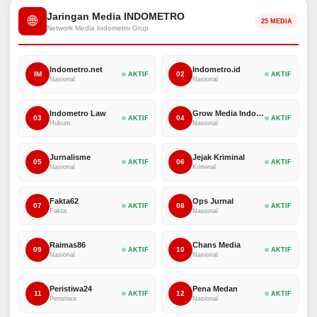
Jaringan Media INDOMETRO
🌐
25 MEDIA
Network Media Indometro Grup
Indometro.net
Indometro.id
IM
02
AKTIF
AKTIF
Nasional
Nasional
Indometro Law
Grow Media Indonesia
03
04
AKTIF
AKTIF
Hukum
Nasional
Jurnalisme
Jejak Kriminal
05
06
AKTIF
AKTIF
Nasional
Kriminal
Fakta62
Ops Jurnal
07
08
AKTIF
AKTIF
Fakta
Nasional
Raimas86
Chans Media
09
10
AKTIF
AKTIF
Nasional
Nasional
Peristiwa24
Pena Medan
11
12
AKTIF
AKTIF
Peristiwa
Nasional