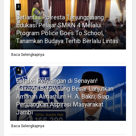
3
Satlantas Polresta Tanjungpinang
Edukasi Pelajar SMKN 4 Melalui
Program Police Goes To School,
Tanamkan Budaya Tertib Berlalu Lintas
Baca Selengkapnya
4
Estafet Perjuangan di Senayan!
Adirozal Berpeluang Besar Lanjutkan
Amanah Almarhum H. A. Bakri, Siap
Perjuangkan Aspirasi Masyarakat
Jambi
Baca Selengkapnya