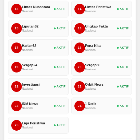
Lintas Nusantara
Lintas Peristiwa
13
14
AKTIF
AKTIF
Nasional
Nasional
Liputan62
Ungkap Fakta
15
16
AKTIF
AKTIF
Nasional
Nasional
Harian62
Pena Kita
17
18
AKTIF
AKTIF
Nasional
Nasional
Sergap24
Sergap86
19
20
AKTIF
AKTIF
Nasional
Nasional
Investigasi
Orbit News
21
22
AKTIF
AKTIF
Nasional
Nasional
IDM News
1 Detik
23
24
AKTIF
AKTIF
Nasional
Nasional
Liga Peristiwa
25
AKTIF
Nasional