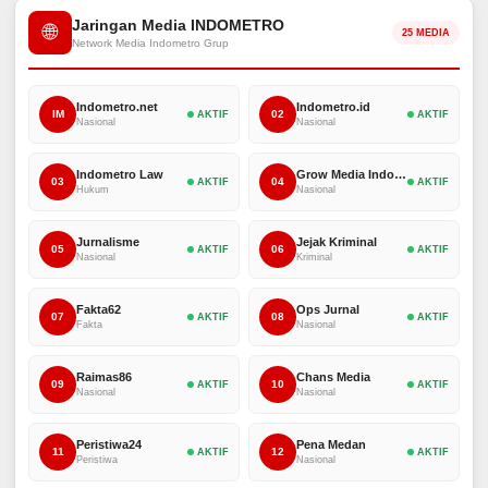
Jaringan Media INDOMETRO
🌐
25 MEDIA
Network Media Indometro Grup
Indometro.net
Indometro.id
IM
02
AKTIF
AKTIF
Nasional
Nasional
Indometro Law
Grow Media Indonesia
03
04
AKTIF
AKTIF
Hukum
Nasional
Jurnalisme
Jejak Kriminal
05
06
AKTIF
AKTIF
Nasional
Kriminal
Fakta62
Ops Jurnal
07
08
AKTIF
AKTIF
Fakta
Nasional
Raimas86
Chans Media
09
10
AKTIF
AKTIF
Nasional
Nasional
Peristiwa24
Pena Medan
11
12
AKTIF
AKTIF
Peristiwa
Nasional