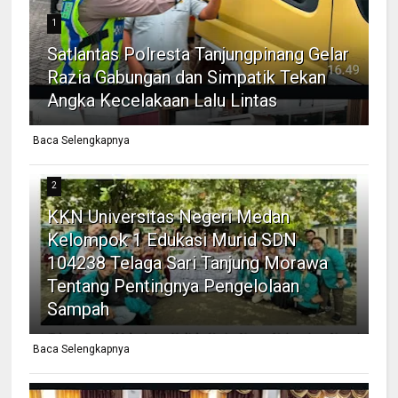
1
Satlantas Polresta Tanjungpinang Gelar
Razia Gabungan dan Simpatik Tekan
Angka Kecelakaan Lalu Lintas
Baca Selengkapnya
2
KKN Universitas Negeri Medan
Kelompok 1 Edukasi Murid SDN
104238 Telaga Sari Tanjung Morawa
Tentang Pentingnya Pengelolaan
Sampah
Baca Selengkapnya