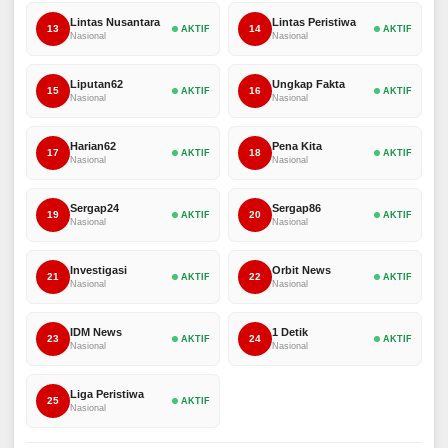
Lintas Nusantara
Lintas Peristiwa
13
14
AKTIF
AKTIF
Nasional
Nasional
Liputan62
Ungkap Fakta
15
16
AKTIF
AKTIF
Nasional
Nasional
Harian62
Pena Kita
17
18
AKTIF
AKTIF
Nasional
Nasional
Sergap24
Sergap86
19
20
AKTIF
AKTIF
Nasional
Nasional
Investigasi
Orbit News
21
22
AKTIF
AKTIF
Nasional
Nasional
IDM News
1 Detik
23
24
AKTIF
AKTIF
Nasional
Nasional
Liga Peristiwa
25
AKTIF
Nasional