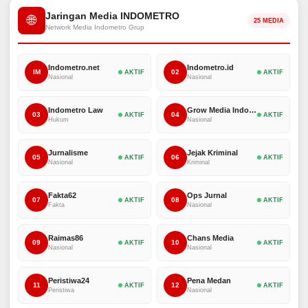
Jaringan Media INDOMETRO
🌐
25 MEDIA
Network Media Indometro Grup
Indometro.net
Indometro.id
IM
02
AKTIF
AKTIF
Nasional
Nasional
Indometro Law
Grow Media Indonesia
03
04
AKTIF
AKTIF
Hukum
Nasional
Jurnalisme
Jejak Kriminal
05
06
AKTIF
AKTIF
Nasional
Kriminal
Fakta62
Ops Jurnal
07
08
AKTIF
AKTIF
Fakta
Nasional
Raimas86
Chans Media
09
10
AKTIF
AKTIF
Nasional
Nasional
Peristiwa24
Pena Medan
11
12
AKTIF
AKTIF
Peristiwa
Nasional