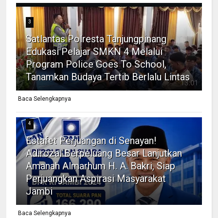
3
Satlantas Polresta Tanjungpinang
Edukasi Pelajar SMKN 4 Melalui
Program Police Goes To School,
Tanamkan Budaya Tertib Berlalu Lintas
Baca Selengkapnya
4
Estafet Perjuangan di Senayan!
Adirozal Berpeluang Besar Lanjutkan
Amanah Almarhum H. A. Bakri, Siap
Perjuangkan Aspirasi Masyarakat
Jambi
Baca Selengkapnya