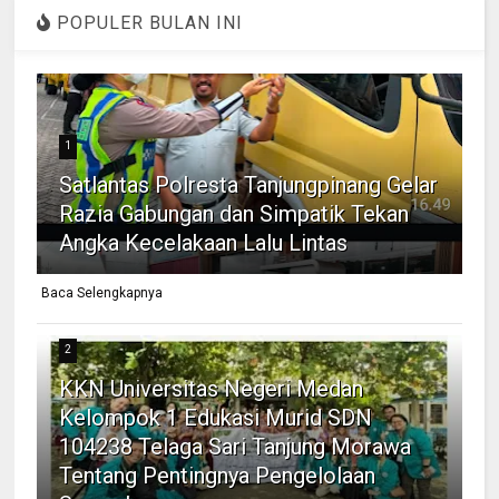
POPULER BULAN INI
1
Satlantas Polresta Tanjungpinang Gelar
Razia Gabungan dan Simpatik Tekan
Angka Kecelakaan Lalu Lintas
Baca Selengkapnya
2
KKN Universitas Negeri Medan
Kelompok 1 Edukasi Murid SDN
104238 Telaga Sari Tanjung Morawa
Tentang Pentingnya Pengelolaan