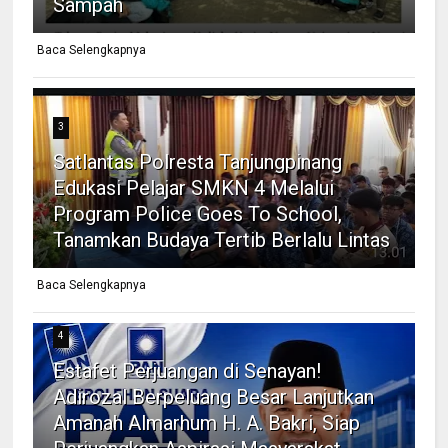
Sampah
Baca Selengkapnya
3
Satlantas Polresta Tanjungpinang
Edukasi Pelajar SMKN 4 Melalui
Program Police Goes To School,
Tanamkan Budaya Tertib Berlalu Lintas
Baca Selengkapnya
4
Estafet Perjuangan di Senayan!
Adirozal Berpeluang Besar Lanjutkan
Amanah Almarhum H. A. Bakri, Siap