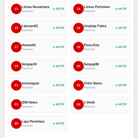
Lintas Nusantara
Lintas Peristiwa
13
14
AKTIF
AKTIF
Nasional
Nasional
Liputan62
Ungkap Fakta
15
16
AKTIF
AKTIF
Nasional
Nasional
Harian62
Pena Kita
17
18
AKTIF
AKTIF
Nasional
Nasional
Sergap24
Sergap86
19
20
AKTIF
AKTIF
Nasional
Nasional
Investigasi
Orbit News
21
22
AKTIF
AKTIF
Nasional
Nasional
IDM News
1 Detik
23
24
AKTIF
AKTIF
Nasional
Nasional
Liga Peristiwa
25
AKTIF
Nasional