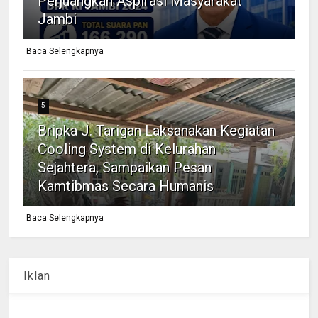
Perjuangkan Aspirasi Masyarakat
Jambi
Baca Selengkapnya
5
Bripka J. Tarigan Laksanakan Kegiatan
Cooling System di Kelurahan
Sejahtera, Sampaikan Pesan
Kamtibmas Secara Humanis
Baca Selengkapnya
Iklan