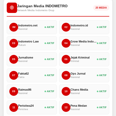
Jaringan Media INDOMETRO
🌐
25 MEDIA
Network Media Indometro Grup
Indometro.net
Indometro.id
IM
02
AKTIF
AKTIF
Nasional
Nasional
Indometro Law
Grow Media Indonesia
03
04
AKTIF
AKTIF
Hukum
Nasional
Jurnalisme
Jejak Kriminal
05
06
AKTIF
AKTIF
Nasional
Kriminal
Fakta62
Ops Jurnal
07
08
AKTIF
AKTIF
Fakta
Nasional
Raimas86
Chans Media
09
10
AKTIF
AKTIF
Nasional
Nasional
Peristiwa24
Pena Medan
11
12
AKTIF
AKTIF
Peristiwa
Nasional