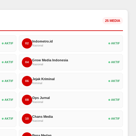
25 MEDIA
Indometro.id
02
AKTIF
AKTIF
Nasional
Grow Media Indonesia
04
AKTIF
AKTIF
Nasional
Jejak Kriminal
06
AKTIF
AKTIF
Kriminal
Ops Jurnal
08
AKTIF
AKTIF
Nasional
Chans Media
10
AKTIF
AKTIF
Nasional
Pena Medan