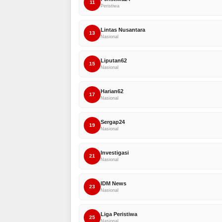
11
Peristiwa
Lintas Nusantara
13
Nasional
Liputan62
15
Nasional
Harian62
17
Nasional
Sergap24
19
Nasional
Investigasi
21
Nasional
IDM News
23
Nasional
Liga Peristiwa
25
Nasional