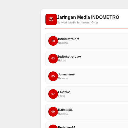
Jaringan Media INDOMETRO
🌐
Network Media Indometro Grup
Indometro.net
IM
Nasional
Indometro Law
03
Hukum
Jurnalisme
05
Nasional
Fakta62
07
Fakta
Raimas86
09
Nasional
Peristiwa24