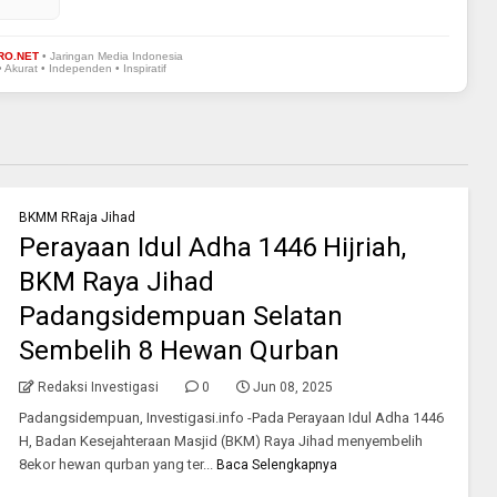
RO.NET
• Jaringan Media Indonesia
• Akurat • Independen • Inspiratif
BKMM RRaja Jihad
Perayaan Idul Adha 1446 Hijriah,
BKM Raya Jihad
Padangsidempuan Selatan
Sembelih 8 Hewan Qurban
Redaksi Investigasi
0
Jun 08, 2025
Padangsidempuan, Investigasi.info -Pada Perayaan Idul Adha 1446
H, Badan Kesejahteraan Masjid (BKM) Raya Jihad menyembelih
8ekor hewan qurban yang ter...
Baca Selengkapnya