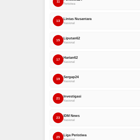
11
Peristiwa
Lintas Nusantara
13
Nasional
Liputan62
15
Nasional
Harian62
17
Nasional
Sergap24
19
Nasional
Investigasi
21
Nasional
IDM News
23
Nasional
Liga Peristiwa
25
Nasional