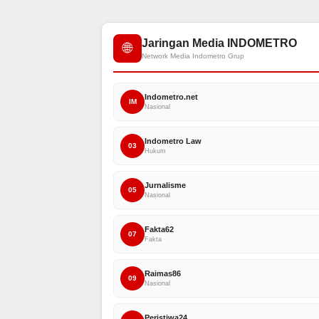
Jaringan Media INDOMETRO
🌐
Network Media Indometro Grup
Indometro.net
IM
Nasional
Indometro Law
03
Hukum
Jurnalisme
05
Nasional
Fakta62
07
Fakta
Raimas86
09
Nasional
Peristiwa24