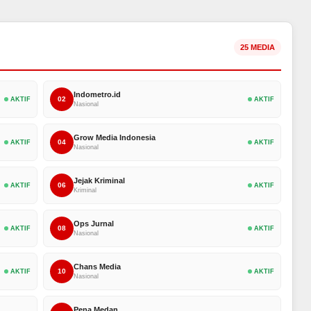
25 MEDIA
Indometro.id
02
AKTIF
AKTIF
Nasional
Grow Media Indonesia
04
AKTIF
AKTIF
Nasional
Jejak Kriminal
06
AKTIF
AKTIF
Kriminal
Ops Jurnal
08
AKTIF
AKTIF
Nasional
Chans Media
10
AKTIF
AKTIF
Nasional
Pena Medan