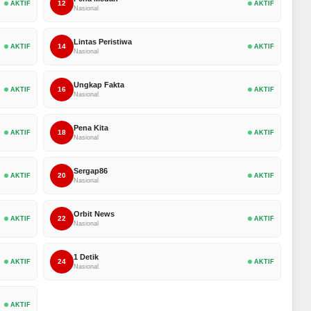
12
AKTIF
AKTIF
Nasional
Lintas Peristiwa
14
AKTIF
AKTIF
Nasional
Ungkap Fakta
16
AKTIF
AKTIF
Nasional
Pena Kita
18
AKTIF
AKTIF
Nasional
Sergap86
20
AKTIF
AKTIF
Nasional
Orbit News
22
AKTIF
AKTIF
Nasional
1 Detik
24
AKTIF
AKTIF
Nasional
AKTIF