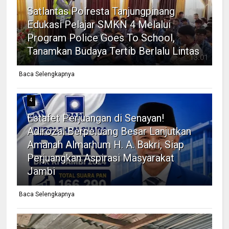
Satlantas Polresta Tanjungpinang
Edukasi Pelajar SMKN 4 Melalui
Program Police Goes To School,
Tanamkan Budaya Tertib Berlalu Lintas
Baca Selengkapnya
4
Estafet Perjuangan di Senayan!
Adirozal Berpeluang Besar Lanjutkan
Amanah Almarhum H. A. Bakri, Siap
Perjuangkan Aspirasi Masyarakat
Jambi
Baca Selengkapnya