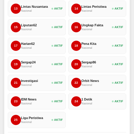
Lintas Nusantara
Lintas Peristiwa
13
14
AKTIF
AKTIF
Nasional
Nasional
Liputan62
Ungkap Fakta
15
16
AKTIF
AKTIF
Nasional
Nasional
Harian62
Pena Kita
17
18
AKTIF
AKTIF
Nasional
Nasional
Sergap24
Sergap86
19
20
AKTIF
AKTIF
Nasional
Nasional
Investigasi
Orbit News
21
22
AKTIF
AKTIF
Nasional
Nasional
IDM News
1 Detik
23
24
AKTIF
AKTIF
Nasional
Nasional
Liga Peristiwa
25
AKTIF
Nasional