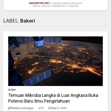
INDOMETRO.NET
• Jaringan Media Indonesia
Aktual • Akurat • Independen • Inspiratif
LABEL:
Bakeri
Artikel
Temuan Mikroba Langka di Luar Angkasa Buka
Potensi Baru Ilmu Pengetahuan
Redaksi Investigasi
0
May 21, 2025