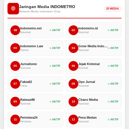
Jaringan Media INDOMETRO
🌐
25 MEDIA
Network Media Indometro Grup
Indometro.net
Indometro.id
IM
02
AKTIF
AKTIF
Nasional
Nasional
Indometro Law
Grow Media Indonesia
03
04
AKTIF
AKTIF
Hukum
Nasional
Jurnalisme
Jejak Kriminal
05
06
AKTIF
AKTIF
Nasional
Kriminal
Fakta62
Ops Jurnal
07
08
AKTIF
AKTIF
Fakta
Nasional
Raimas86
Chans Media
09
10
AKTIF
AKTIF
Nasional
Nasional
Peristiwa24
Pena Medan
11
12
AKTIF
AKTIF
Peristiwa
Nasional