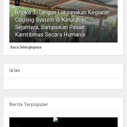
5
Bripka J. Tarigan Laksanakan Kegiatan
Cooling System di Kelurahan
Sejahtera, Sampaikan Pesan
Kamtibmas Secara Humanis
Baca Selengkapnya
Iklan
Berita Terpopuler