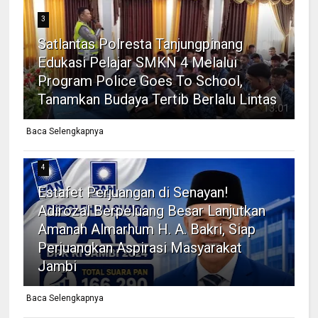
3
Satlantas Polresta Tanjungpinang
Edukasi Pelajar SMKN 4 Melalui
Program Police Goes To School,
Tanamkan Budaya Tertib Berlalu Lintas
Baca Selengkapnya
4
Estafet Perjuangan di Senayan!
Adirozal Berpeluang Besar Lanjutkan
Amanah Almarhum H. A. Bakri, Siap
Perjuangkan Aspirasi Masyarakat
Jambi
Baca Selengkapnya