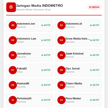
Jaringan Media INDOMETRO
🌐
25 MEDIA
Network Media Indometro Grup
Indometro.net
Indometro.id
IM
02
AKTIF
AKTIF
Nasional
Nasional
Indometro Law
Grow Media Indonesia
03
04
AKTIF
AKTIF
Hukum
Nasional
Jurnalisme
Jejak Kriminal
05
06
AKTIF
AKTIF
Nasional
Kriminal
Fakta62
Ops Jurnal
07
08
AKTIF
AKTIF
Fakta
Nasional
Raimas86
Chans Media
09
10
AKTIF
AKTIF
Nasional
Nasional
Peristiwa24
Pena Medan
11
12
AKTIF
AKTIF
Peristiwa
Nasional