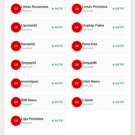
Lintas Nusantara
Lintas Peristiwa
13
14
AKTIF
AKTIF
Nasional
Nasional
Liputan62
Ungkap Fakta
15
16
AKTIF
AKTIF
Nasional
Nasional
Harian62
Pena Kita
17
18
AKTIF
AKTIF
Nasional
Nasional
Sergap24
Sergap86
19
20
AKTIF
AKTIF
Nasional
Nasional
Investigasi
Orbit News
21
22
AKTIF
AKTIF
Nasional
Nasional
IDM News
1 Detik
23
24
AKTIF
AKTIF
Nasional
Nasional
Liga Peristiwa
25
AKTIF
Nasional