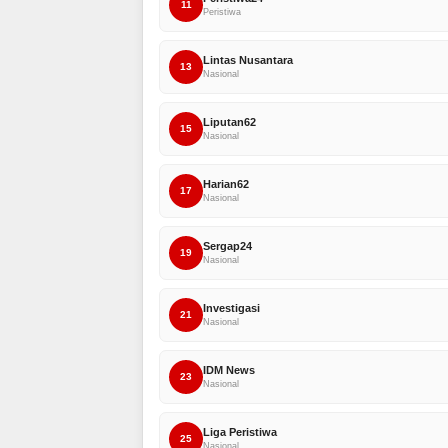
11
Peristiwa
Lintas Nusantara
13
Nasional
Liputan62
15
Nasional
Harian62
17
Nasional
Sergap24
19
Nasional
Investigasi
21
Nasional
IDM News
23
Nasional
Liga Peristiwa
25
Nasional