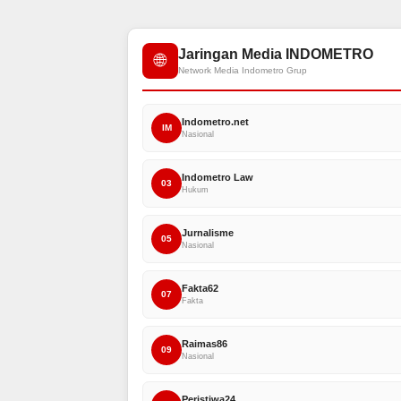
Jaringan Media INDOMETRO
🌐
Network Media Indometro Grup
Indometro.net
IM
Nasional
Indometro Law
03
Hukum
Jurnalisme
05
Nasional
Fakta62
07
Fakta
Raimas86
09
Nasional
Peristiwa24