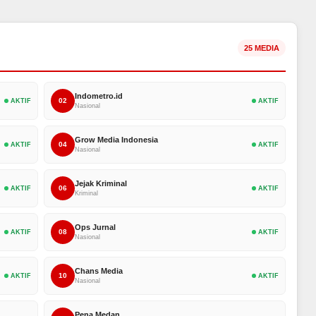
25 MEDIA
Indometro.id
02
AKTIF
AKTIF
Nasional
Grow Media Indonesia
04
AKTIF
AKTIF
Nasional
Jejak Kriminal
06
AKTIF
AKTIF
Kriminal
Ops Jurnal
08
AKTIF
AKTIF
Nasional
Chans Media
10
AKTIF
AKTIF
Nasional
Pena Medan