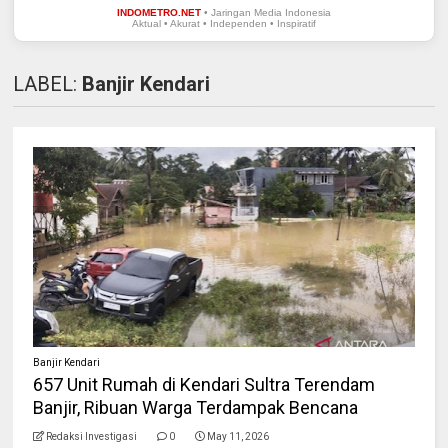
INDOMETRO.NET
• Jaringan Media Indonesia
Aktual • Akurat • Independen • Inspiratif
LABEL:
Banjir Kendari
Banjir Kendari
657 Unit Rumah di Kendari Sultra Terendam
Banjir, Ribuan Warga Terdampak Bencana
Redaksi Investigasi
0
May 11, 2026