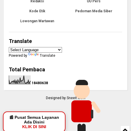
Redaksi
UU Pers
Kode Etik
Pedoman Media Siber
Lowongan Wartawan
Translate
Powered by
Translate
Total Pembaca
1
8
4
8
0
6
3
8
Designed by
Sneeit.Com
📰 Pusat Semua Layanan
Ada Disini
KLIK DI SINI