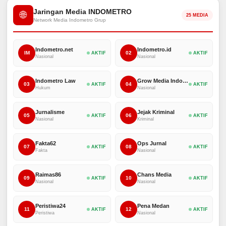
Jaringan Media INDOMETRO
🌐
25 MEDIA
Network Media Indometro Grup
Indometro.net
Indometro.id
IM
02
AKTIF
AKTIF
Nasional
Nasional
Indometro Law
Grow Media Indonesia
03
04
AKTIF
AKTIF
Hukum
Nasional
Jurnalisme
Jejak Kriminal
05
06
AKTIF
AKTIF
Nasional
Kriminal
Fakta62
Ops Jurnal
07
08
AKTIF
AKTIF
Fakta
Nasional
Raimas86
Chans Media
09
10
AKTIF
AKTIF
Nasional
Nasional
Peristiwa24
Pena Medan
11
12
AKTIF
AKTIF
Peristiwa
Nasional