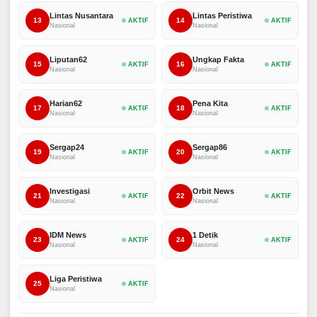
Lintas Nusantara
Lintas Peristiwa
13
14
AKTIF
AKTIF
Nasional
Nasional
Liputan62
Ungkap Fakta
15
16
AKTIF
AKTIF
Nasional
Nasional
Harian62
Pena Kita
17
18
AKTIF
AKTIF
Nasional
Nasional
Sergap24
Sergap86
19
20
AKTIF
AKTIF
Nasional
Nasional
Investigasi
Orbit News
21
22
AKTIF
AKTIF
Nasional
Nasional
IDM News
1 Detik
23
24
AKTIF
AKTIF
Nasional
Nasional
Liga Peristiwa
25
AKTIF
Nasional