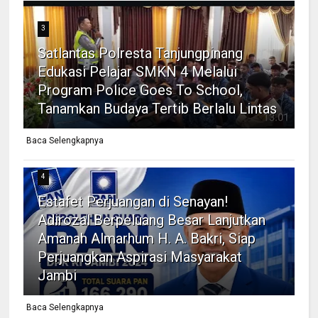
3
Satlantas Polresta Tanjungpinang
Edukasi Pelajar SMKN 4 Melalui
Program Police Goes To School,
Tanamkan Budaya Tertib Berlalu Lintas
Baca Selengkapnya
4
Estafet Perjuangan di Senayan!
Adirozal Berpeluang Besar Lanjutkan
Amanah Almarhum H. A. Bakri, Siap
Perjuangkan Aspirasi Masyarakat
Jambi
Baca Selengkapnya