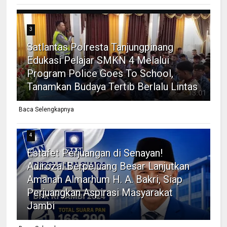
3
Satlantas Polresta Tanjungpinang
Edukasi Pelajar SMKN 4 Melalui
Program Police Goes To School,
Tanamkan Budaya Tertib Berlalu Lintas
Baca Selengkapnya
4
Estafet Perjuangan di Senayan!
Adirozal Berpeluang Besar Lanjutkan
Amanah Almarhum H. A. Bakri, Siap
Perjuangkan Aspirasi Masyarakat
Jambi