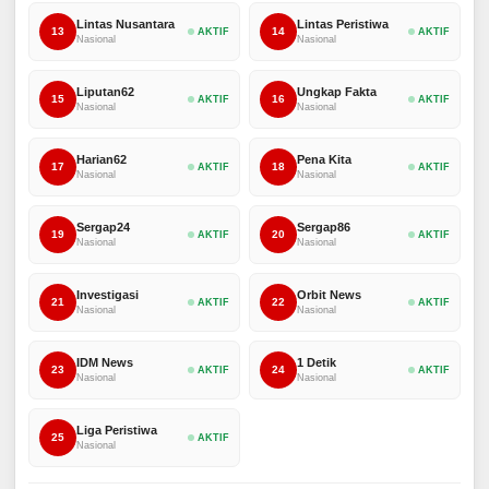
Lintas Nusantara
Lintas Peristiwa
13
14
AKTIF
AKTIF
Nasional
Nasional
Liputan62
Ungkap Fakta
15
16
AKTIF
AKTIF
Nasional
Nasional
Harian62
Pena Kita
17
18
AKTIF
AKTIF
Nasional
Nasional
Sergap24
Sergap86
19
20
AKTIF
AKTIF
Nasional
Nasional
Investigasi
Orbit News
21
22
AKTIF
AKTIF
Nasional
Nasional
IDM News
1 Detik
23
24
AKTIF
AKTIF
Nasional
Nasional
Liga Peristiwa
25
AKTIF
Nasional