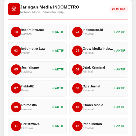
Jaringan Media INDOMETRO
🌐
25 MEDIA
Network Media Indometro Grup
Indometro.net
Indometro.id
IM
02
AKTIF
AKTIF
Nasional
Nasional
Indometro Law
Grow Media Indonesia
03
04
AKTIF
AKTIF
Hukum
Nasional
Jurnalisme
Jejak Kriminal
05
06
AKTIF
AKTIF
Nasional
Kriminal
Fakta62
Ops Jurnal
07
08
AKTIF
AKTIF
Fakta
Nasional
Raimas86
Chans Media
09
10
AKTIF
AKTIF
Nasional
Nasional
Peristiwa24
Pena Medan
11
12
AKTIF
AKTIF
Peristiwa
Nasional