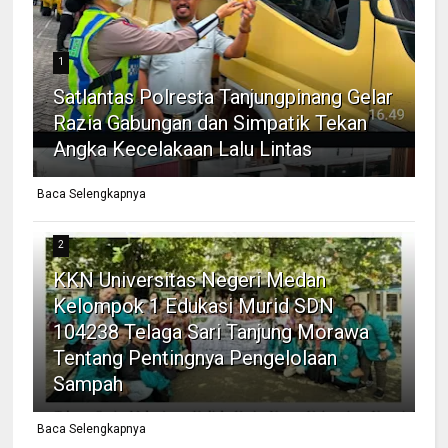
1
Satlantas Polresta Tanjungpinang Gelar
Razia Gabungan dan Simpatik Tekan
Angka Kecelakaan Lalu Lintas
Baca Selengkapnya
2
KKN Universitas Negeri Medan
Kelompok 1 Edukasi Murid SDN
104238 Telaga Sari Tanjung Morawa
Tentang Pentingnya Pengelolaan
Sampah
Baca Selengkapnya