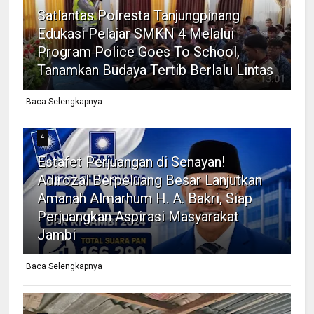
Satlantas Polresta Tanjungpinang
Edukasi Pelajar SMKN 4 Melalui
Program Police Goes To School,
Tanamkan Budaya Tertib Berlalu Lintas
Baca Selengkapnya
4
Estafet Perjuangan di Senayan!
Adirozal Berpeluang Besar Lanjutkan
Amanah Almarhum H. A. Bakri, Siap
Perjuangkan Aspirasi Masyarakat
Jambi
Baca Selengkapnya