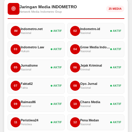
Jaringan Media INDOMETRO
🌐
25 MEDIA
Network Media Indometro Grup
Indometro.net
Indometro.id
IM
02
AKTIF
AKTIF
Nasional
Nasional
Indometro Law
Grow Media Indonesia
03
04
AKTIF
AKTIF
Hukum
Nasional
Jurnalisme
Jejak Kriminal
05
06
AKTIF
AKTIF
Nasional
Kriminal
Fakta62
Ops Jurnal
07
08
AKTIF
AKTIF
Fakta
Nasional
Raimas86
Chans Media
09
10
AKTIF
AKTIF
Nasional
Nasional
Peristiwa24
Pena Medan
11
12
AKTIF
AKTIF
Peristiwa
Nasional