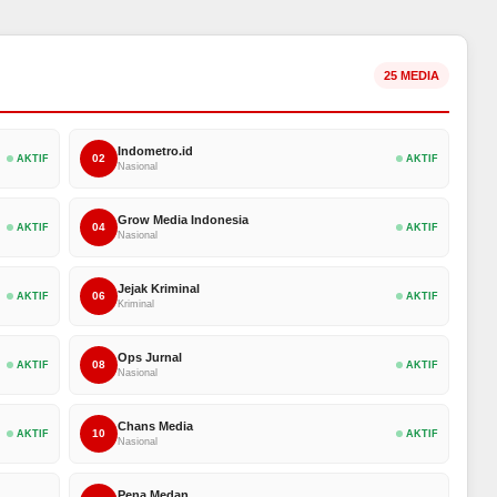
25 MEDIA
Indometro.id
02
AKTIF
AKTIF
Nasional
Grow Media Indonesia
04
AKTIF
AKTIF
Nasional
Jejak Kriminal
06
AKTIF
AKTIF
Kriminal
Ops Jurnal
08
AKTIF
AKTIF
Nasional
Chans Media
10
AKTIF
AKTIF
Nasional
Pena Medan