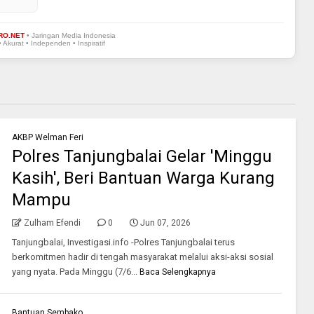
RO.NET
• Jaringan Media Indonesia
• Akurat • Independen • Inspiratif
AKBP Welman Feri
Polres Tanjungbalai Gelar 'Minggu
Kasih', Beri Bantuan Warga Kurang
Mampu
Zulham Efendi
0
Jun 07, 2026
Tanjungbalai, Investigasi.info -Polres Tanjungbalai terus
berkomitmen hadir di tengah masyarakat melalui aksi-aksi sosial
yang nyata. Pada Minggu (7/6...
Baca Selengkapnya
Bantuan Sembako