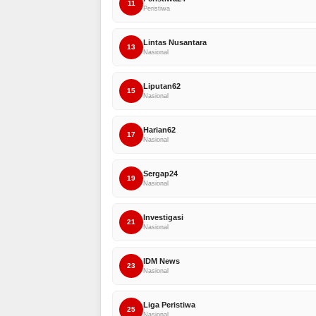
11
Peristiwa
Lintas Nusantara
13
Nasional
Liputan62
15
Nasional
Harian62
17
Nasional
Sergap24
19
Nasional
Investigasi
21
Nasional
IDM News
23
Nasional
Liga Peristiwa
25
Nasional