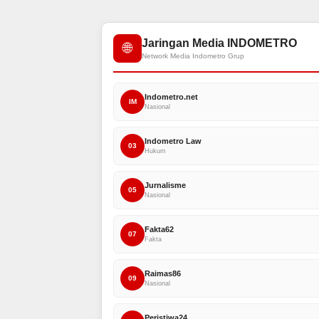
Jaringan Media INDOMETRO
🌐
Network Media Indometro Grup
Indometro.net
IM
Nasional
Indometro Law
03
Hukum
Jurnalisme
05
Nasional
Fakta62
07
Fakta
Raimas86
09
Nasional
Peristiwa24