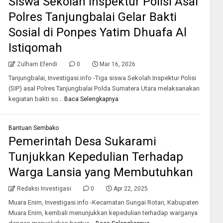
Siswa Sekolah Inspektur Polisi Asal
Polres Tanjungbalai Gelar Bakti
Sosial di Ponpes Yatim Dhuafa Al
Istiqomah
Zulham Efendi
0
Mar 16, 2026
Tanjungbalai, Investigasi.info -Tiga siswa Sekolah Inspektur Polisi
(SIP) asal Polres Tanjungbalai Polda Sumatera Utara melaksanakan
kegiatan bakti so...
Baca Selengkapnya
Bantuan Sembako
Pemerintah Desa Sukarami
Tunjukkan Kepedulian Terhadap
Warga Lansia yang Membutuhkan
Redaksi Investigasi
0
Apr 22, 2025
Muara Enim, Investigasi.info -Kecamatan Sungai Rotan, Kabupaten
Muara Enim, kembali menunjukkan kepedulian terhadap warganya