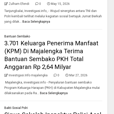
Zulham Efendi
0
May 15, 2026
Tanjungbalai, Investigasi.info, - Wujud sinergitas antara TNI dan
Polri kembali terlihat melalui kegiatan sosial bertajuk Jumat Berkah
yang dilak...
Baca Selengkapnya
Bantuan Sembako
3.701 Keluarga Penerima Manfaat
(KPM) Di Majalengka Terima
Bantuan Sembako PKH Total
Anggaran Rp 2,64 Milyar
Investigasi.Info majalengka
0
Mar 27, 2026
Majalengka, investigasi.info - Penyaluran bantuan sembako
Program Keluarga Harapan (PKH) di Kabupaten Majalengka mulai
dilaksanakan pada Ra...
Baca Selengkapnya
Bakti Sosial Polri