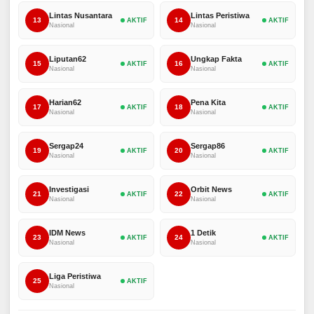
Lintas Nusantara
Lintas Peristiwa
13
14
AKTIF
AKTIF
Nasional
Nasional
Liputan62
Ungkap Fakta
15
16
AKTIF
AKTIF
Nasional
Nasional
Harian62
Pena Kita
17
18
AKTIF
AKTIF
Nasional
Nasional
Sergap24
Sergap86
19
20
AKTIF
AKTIF
Nasional
Nasional
Investigasi
Orbit News
21
22
AKTIF
AKTIF
Nasional
Nasional
IDM News
1 Detik
23
24
AKTIF
AKTIF
Nasional
Nasional
Liga Peristiwa
25
AKTIF
Nasional