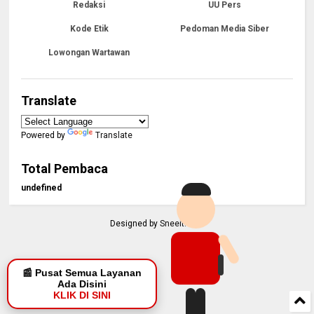
Redaksi
UU Pers
Kode Etik
Pedoman Media Siber
Lowongan Wartawan
Translate
Powered by
Translate
Total Pembaca
u
n
d
e
f
n
e
d
Designed by
Sneeit.Com
📰 Pusat Semua Layanan
Ada Disini
KLIK DI SINI