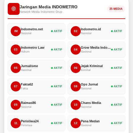
Jaringan Media INDOMETRO
🌐
25 MEDIA
Network Media Indometro Grup
Indometro.net
Indometro.id
IM
02
AKTIF
AKTIF
Nasional
Nasional
Indometro Law
Grow Media Indonesia
03
04
AKTIF
AKTIF
Hukum
Nasional
Jurnalisme
Jejak Kriminal
05
06
AKTIF
AKTIF
Nasional
Kriminal
Fakta62
Ops Jurnal
07
08
AKTIF
AKTIF
Fakta
Nasional
Raimas86
Chans Media
09
10
AKTIF
AKTIF
Nasional
Nasional
Peristiwa24
Pena Medan
11
12
AKTIF
AKTIF
Peristiwa
Nasional