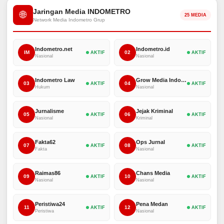
Jaringan Media INDOMETRO
🌐
25 MEDIA
Network Media Indometro Grup
Indometro.net
Indometro.id
IM
02
AKTIF
AKTIF
Nasional
Nasional
Indometro Law
Grow Media Indonesia
03
04
AKTIF
AKTIF
Hukum
Nasional
Jurnalisme
Jejak Kriminal
05
06
AKTIF
AKTIF
Nasional
Kriminal
Fakta62
Ops Jurnal
07
08
AKTIF
AKTIF
Fakta
Nasional
Raimas86
Chans Media
09
10
AKTIF
AKTIF
Nasional
Nasional
Peristiwa24
Pena Medan
11
12
AKTIF
AKTIF
Peristiwa
Nasional