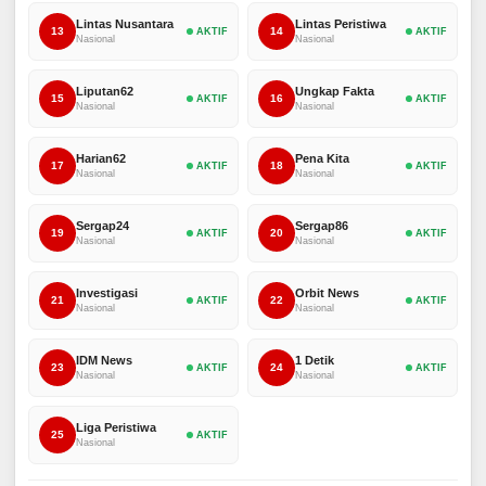
Lintas Nusantara
Lintas Peristiwa
13
14
AKTIF
AKTIF
Nasional
Nasional
Liputan62
Ungkap Fakta
15
16
AKTIF
AKTIF
Nasional
Nasional
Harian62
Pena Kita
17
18
AKTIF
AKTIF
Nasional
Nasional
Sergap24
Sergap86
19
20
AKTIF
AKTIF
Nasional
Nasional
Investigasi
Orbit News
21
22
AKTIF
AKTIF
Nasional
Nasional
IDM News
1 Detik
23
24
AKTIF
AKTIF
Nasional
Nasional
Liga Peristiwa
25
AKTIF
Nasional