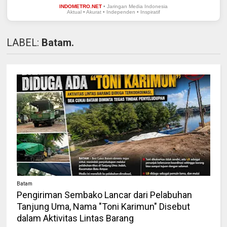
INDOMETRO.NET
• Jaringan Media Indonesia
Aktual • Akurat • Independen • Inspiratif
LABEL:
Batam.
Batam
Pengiriman Sembako Lancar dari Pelabuhan
Tanjung Uma, Nama "Toni Karimun" Disebut
dalam Aktivitas Lintas Barang