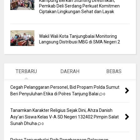
Kampung Berkah Stunting Diresmikan,
Pemkab Deli Serdang Perkuat Komitmen
Ciptakan Lingkungan Sehat dan Layak
Wakil Wali Kota Tanjungbalai Monitoring
Langsung Distribusi MBG di SMA Negeri 2
TERBARU
DAERAH
BEBAS
Cegah Pelanggaran Personel, Bid Propam Polda Sumut
Beri Penyuluhan Etika di Polres Tanjung Balai
0
Tanamkan Karakter Religius Sejak Dini, Ahza Danish
Asy'ari Siswa Kelas V-A SD Negeri 132402 Pimpin Salat
Sunah Dhuha
0
Polres Tanjungbalai Raih Penghargaan Pelayanan