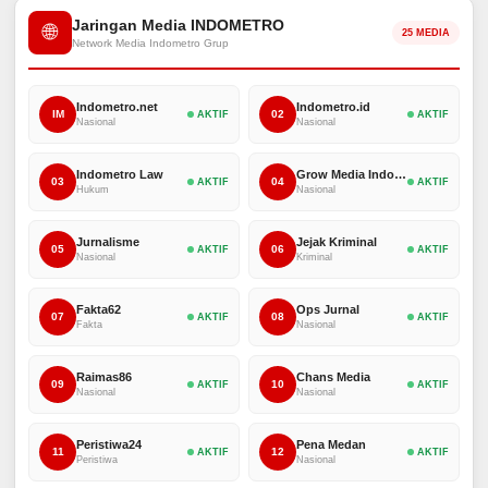
Jaringan Media INDOMETRO
🌐
25 MEDIA
Network Media Indometro Grup
Indometro.net
Indometro.id
IM
02
AKTIF
AKTIF
Nasional
Nasional
Indometro Law
Grow Media Indonesia
03
04
AKTIF
AKTIF
Hukum
Nasional
Jurnalisme
Jejak Kriminal
05
06
AKTIF
AKTIF
Nasional
Kriminal
Fakta62
Ops Jurnal
07
08
AKTIF
AKTIF
Fakta
Nasional
Raimas86
Chans Media
09
10
AKTIF
AKTIF
Nasional
Nasional
Peristiwa24
Pena Medan
11
12
AKTIF
AKTIF
Peristiwa
Nasional