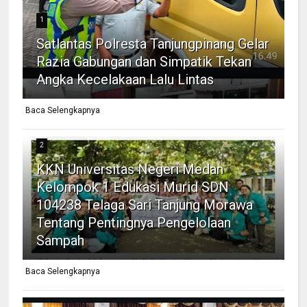
1
Satlantas Polresta Tanjungpinang Gelar
Razia Gabungan dan Simpatik Tekan
Angka Kecelakaan Lalu Lintas
Baca Selengkapnya
2
KKN Universitas Negeri Medan
Kelompok 1 Edukasi Murid SDN
104238 Telaga Sari Tanjung Morawa
Tentang Pentingnya Pengelolaan
Sampah
Baca Selengkapnya