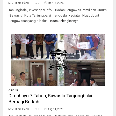
Zulham Efendi
0
Mar 13, 2026
Tanjungbalai, Investigasi.info, - Badan Pengawas Pemilihan Umum
(Bawaslu) Kota Tanjungbalai menggelar kegiatan Ngabuburit
Pengawasan yang dibalut...
Baca Selengkapnya
Amri Sh
Dirgahayu 7 Tahun, Bawaslu Tanjungbalai
Berbagi Berkah
Zulham Efendi
0
Aug 14, 2025