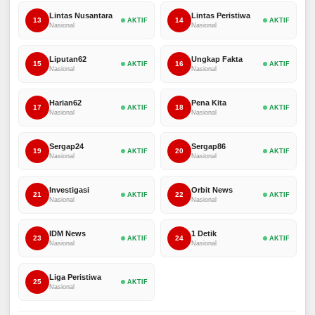
Lintas Nusantara
Lintas Peristiwa
13
14
AKTIF
AKTIF
Nasional
Nasional
Liputan62
Ungkap Fakta
15
16
AKTIF
AKTIF
Nasional
Nasional
Harian62
Pena Kita
17
18
AKTIF
AKTIF
Nasional
Nasional
Sergap24
Sergap86
19
20
AKTIF
AKTIF
Nasional
Nasional
Investigasi
Orbit News
21
22
AKTIF
AKTIF
Nasional
Nasional
IDM News
1 Detik
23
24
AKTIF
AKTIF
Nasional
Nasional
Liga Peristiwa
25
AKTIF
Nasional