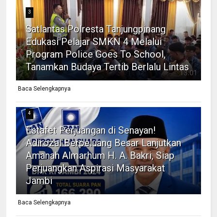
3
Satlantas Polresta Tanjungpinang
Edukasi Pelajar SMKN 4 Melalui
Program Police Goes To School,
Tanamkan Budaya Tertib Berlalu Lintas
Baca Selengkapnya
4
Estafet Perjuangan di Senayan!
Adirozal Berpeluang Besar Lanjutkan
Amanah Almarhum H. A. Bakri, Siap
Perjuangkan Aspirasi Masyarakat
Jambi
Baca Selengkapnya