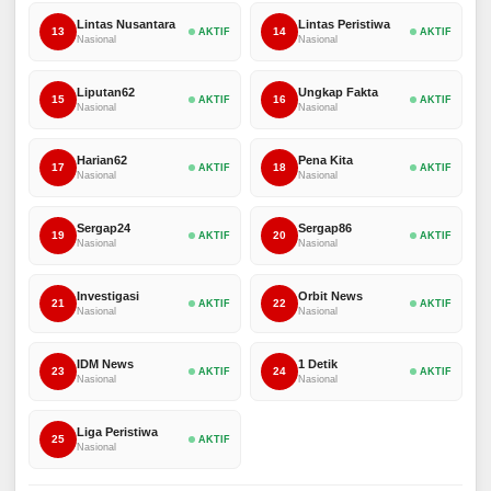
Lintas Nusantara
Lintas Peristiwa
13
14
AKTIF
AKTIF
Nasional
Nasional
Liputan62
Ungkap Fakta
15
16
AKTIF
AKTIF
Nasional
Nasional
Harian62
Pena Kita
17
18
AKTIF
AKTIF
Nasional
Nasional
Sergap24
Sergap86
19
20
AKTIF
AKTIF
Nasional
Nasional
Investigasi
Orbit News
21
22
AKTIF
AKTIF
Nasional
Nasional
IDM News
1 Detik
23
24
AKTIF
AKTIF
Nasional
Nasional
Liga Peristiwa
25
AKTIF
Nasional