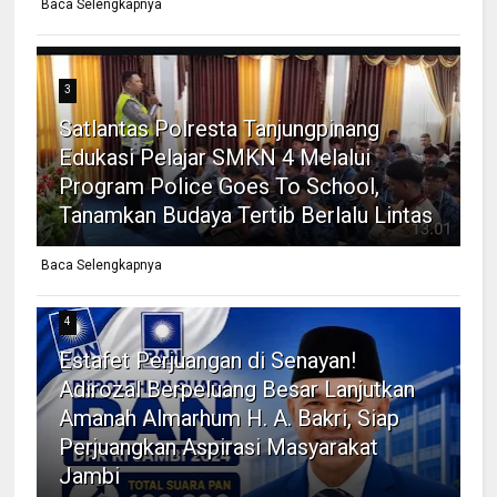
Baca Selengkapnya
3
Satlantas Polresta Tanjungpinang
Edukasi Pelajar SMKN 4 Melalui
Program Police Goes To School,
Tanamkan Budaya Tertib Berlalu Lintas
Baca Selengkapnya
4
Estafet Perjuangan di Senayan!
Adirozal Berpeluang Besar Lanjutkan
Amanah Almarhum H. A. Bakri, Siap
Perjuangkan Aspirasi Masyarakat
Jambi