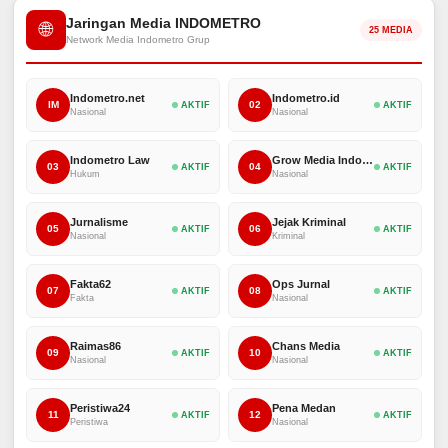
Jaringan Media INDOMETRO
🌐
25 MEDIA
Network Media Indometro Grup
Indometro.net
Indometro.id
IM
02
AKTIF
AKTIF
Nasional
Nasional
Indometro Law
Grow Media Indonesia
03
04
AKTIF
AKTIF
Hukum
Nasional
Jurnalisme
Jejak Kriminal
05
06
AKTIF
AKTIF
Nasional
Kriminal
Fakta62
Ops Jurnal
07
08
AKTIF
AKTIF
Fakta
Nasional
Raimas86
Chans Media
09
10
AKTIF
AKTIF
Nasional
Nasional
Peristiwa24
Pena Medan
11
12
AKTIF
AKTIF
Peristiwa
Nasional