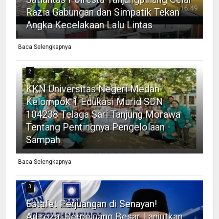
Razia Gabungan dan Simpatik Tekan
Angka Kecelakaan Lalu Lintas
Baca Selengkapnya
2
KKN Universitas Negeri Medan
Kelompok 1 Edukasi Murid SDN
104238 Telaga Sari Tanjung Morawa
Tentang Pentingnya Pengelolaan
Sampah
Baca Selengkapnya
3
Estafet Perjuangan di Senayan!
Adirozal Berpeluang Besar Lanjutkan