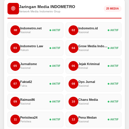
Jaringan Media INDOMETRO
🌐
25 MEDIA
Network Media Indometro Grup
Indometro.net
Indometro.id
IM
02
AKTIF
AKTIF
Nasional
Nasional
Indometro Law
Grow Media Indonesia
03
04
AKTIF
AKTIF
Hukum
Nasional
Jurnalisme
Jejak Kriminal
05
06
AKTIF
AKTIF
Nasional
Kriminal
Fakta62
Ops Jurnal
07
08
AKTIF
AKTIF
Fakta
Nasional
Raimas86
Chans Media
09
10
AKTIF
AKTIF
Nasional
Nasional
Peristiwa24
Pena Medan
11
12
AKTIF
AKTIF
Peristiwa
Nasional