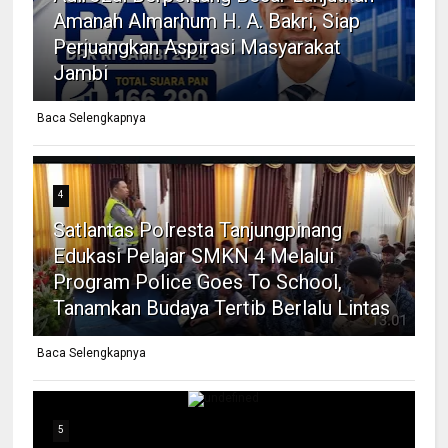
Amanah Almarhum H. A. Bakri, Siap
Perjuangkan Aspirasi Masyarakat
Jambi
Baca Selengkapnya
4
Satlantas Polresta Tanjungpinang
Edukasi Pelajar SMKN 4 Melalui
Program Police Goes To School,
Tanamkan Budaya Tertib Berlalu Lintas
Baca Selengkapnya
5