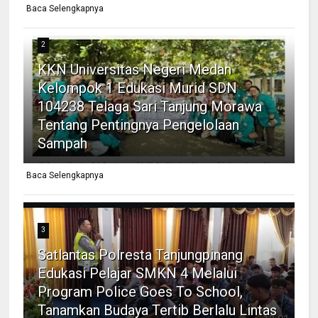
Baca Selengkapnya
2
KKN Universitas Negeri Medan
Kelompok 1 Edukasi Murid SDN
104238 Telaga Sari Tanjung Morawa
Tentang Pentingnya Pengelolaan
Sampah
Baca Selengkapnya
3
Satlantas Polresta Tanjungpinang
Edukasi Pelajar SMKN 4 Melalui
Program Police Goes To School,
Tanamkan Budaya Tertib Berlalu Lintas