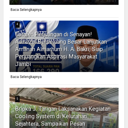
Baca Selengkapnya
4
Estafet Perjuangan di Senayan!
Adirozal Berpeluang Besar Lanjutkan
Amanah Almarhum H. A. Bakri, Siap
Perjuangkan Aspirasi Masyarakat
Jambi
Baca Selengkapnya
5
Bripka J. Tarigan Laksanakan Kegiatan
Cooling System di Kelurahan
Sejahtera, Sampaikan Pesan