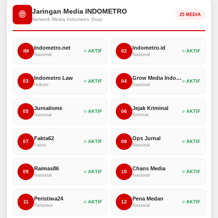
Jaringan Media INDOMETRO
🌐
25 MEDIA
Network Media Indometro Grup
Indometro.net
Indometro.id
IM
02
AKTIF
AKTIF
Nasional
Nasional
Indometro Law
Grow Media Indonesia
03
04
AKTIF
AKTIF
Hukum
Nasional
Jurnalisme
Jejak Kriminal
05
06
AKTIF
AKTIF
Nasional
Kriminal
Fakta62
Ops Jurnal
07
08
AKTIF
AKTIF
Fakta
Nasional
Raimas86
Chans Media
09
10
AKTIF
AKTIF
Nasional
Nasional
Peristiwa24
Pena Medan
11
12
AKTIF
AKTIF
Peristiwa
Nasional