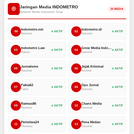
Jaringan Media INDOMETRO
🌐
25 MEDIA
Network Media Indometro Grup
Indometro.net
Indometro.id
IM
02
AKTIF
AKTIF
Nasional
Nasional
Indometro Law
Grow Media Indonesia
03
04
AKTIF
AKTIF
Hukum
Nasional
Jurnalisme
Jejak Kriminal
05
06
AKTIF
AKTIF
Nasional
Kriminal
Fakta62
Ops Jurnal
07
08
AKTIF
AKTIF
Fakta
Nasional
Raimas86
Chans Media
09
10
AKTIF
AKTIF
Nasional
Nasional
Peristiwa24
Pena Medan
11
12
AKTIF
AKTIF
Peristiwa
Nasional