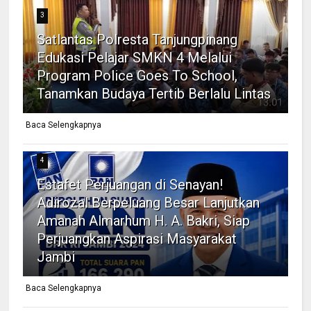
3
Satlantas Polresta Tanjungpinang
Edukasi Pelajar SMKN 4 Melalui
Program Police Goes To School,
Tanamkan Budaya Tertib Berlalu Lintas
Baca Selengkapnya
4
Estafet Perjuangan di Senayan!
Adirozal Berpeluang Besar Lanjutkan
Amanah Almarhum H. A. Bakri, Siap
Perjuangkan Aspirasi Masyarakat
Jambi
Baca Selengkapnya