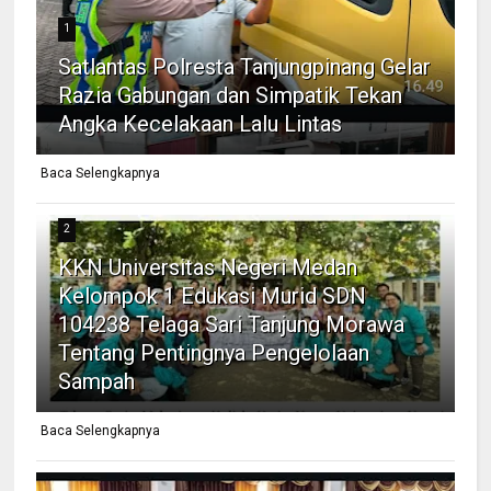
1
Satlantas Polresta Tanjungpinang Gelar
Razia Gabungan dan Simpatik Tekan
Angka Kecelakaan Lalu Lintas
Baca Selengkapnya
2
KKN Universitas Negeri Medan
Kelompok 1 Edukasi Murid SDN
104238 Telaga Sari Tanjung Morawa
Tentang Pentingnya Pengelolaan
Sampah
Baca Selengkapnya