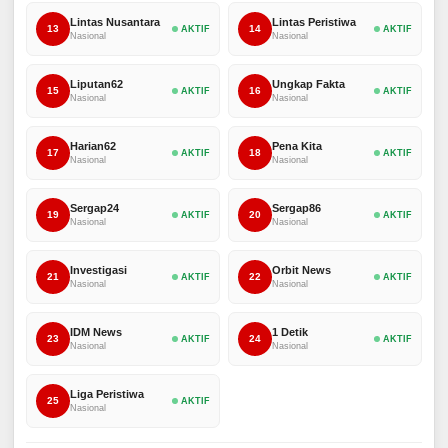
Lintas Nusantara
Lintas Peristiwa
13
14
AKTIF
AKTIF
Nasional
Nasional
Liputan62
Ungkap Fakta
15
16
AKTIF
AKTIF
Nasional
Nasional
Harian62
Pena Kita
17
18
AKTIF
AKTIF
Nasional
Nasional
Sergap24
Sergap86
19
20
AKTIF
AKTIF
Nasional
Nasional
Investigasi
Orbit News
21
22
AKTIF
AKTIF
Nasional
Nasional
IDM News
1 Detik
23
24
AKTIF
AKTIF
Nasional
Nasional
Liga Peristiwa
25
AKTIF
Nasional