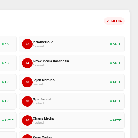
25 MEDIA
Indometro.id
02
AKTIF
AKTIF
Nasional
Grow Media Indonesia
04
AKTIF
AKTIF
Nasional
Jejak Kriminal
06
AKTIF
AKTIF
Kriminal
Ops Jurnal
08
AKTIF
AKTIF
Nasional
Chans Media
10
AKTIF
AKTIF
Nasional
Pena Medan