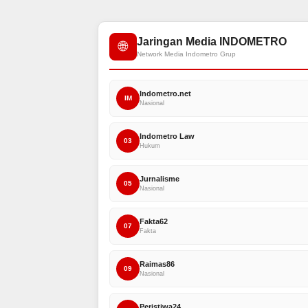
Jaringan Media INDOMETRO
🌐
Network Media Indometro Grup
Indometro.net
IM
Nasional
Indometro Law
03
Hukum
Jurnalisme
05
Nasional
Fakta62
07
Fakta
Raimas86
09
Nasional
Peristiwa24