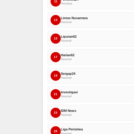
11
Peristiwa
Lintas Nusantara
13
Nasional
Liputan62
15
Nasional
Harian62
17
Nasional
Sergap24
19
Nasional
Investigasi
21
Nasional
IDM News
23
Nasional
Liga Peristiwa
25
Nasional