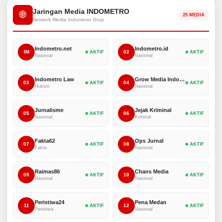
Jaringan Media INDOMETRO
🌐
25 MEDIA
Network Media Indometro Grup
Indometro.net
Indometro.id
IM
02
AKTIF
AKTIF
Nasional
Nasional
Indometro Law
Grow Media Indonesia
03
04
AKTIF
AKTIF
Hukum
Nasional
Jurnalisme
Jejak Kriminal
05
06
AKTIF
AKTIF
Nasional
Kriminal
Fakta62
Ops Jurnal
07
08
AKTIF
AKTIF
Fakta
Nasional
Raimas86
Chans Media
09
10
AKTIF
AKTIF
Nasional
Nasional
Peristiwa24
Pena Medan
11
12
AKTIF
AKTIF
Peristiwa
Nasional