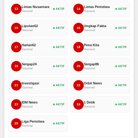
Lintas Nusantara
Lintas Peristiwa
13
14
AKTIF
AKTIF
Nasional
Nasional
Liputan62
Ungkap Fakta
15
16
AKTIF
AKTIF
Nasional
Nasional
Harian62
Pena Kita
17
18
AKTIF
AKTIF
Nasional
Nasional
Sergap24
Sergap86
19
20
AKTIF
AKTIF
Nasional
Nasional
Investigasi
Orbit News
21
22
AKTIF
AKTIF
Nasional
Nasional
IDM News
1 Detik
23
24
AKTIF
AKTIF
Nasional
Nasional
Liga Peristiwa
25
AKTIF
Nasional