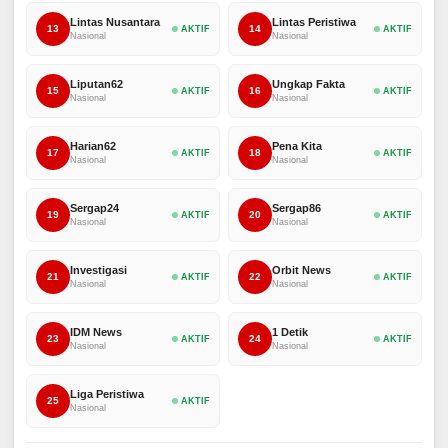
Lintas Nusantara
Lintas Peristiwa
13
14
AKTIF
AKTIF
Nasional
Nasional
Liputan62
Ungkap Fakta
15
16
AKTIF
AKTIF
Nasional
Nasional
Harian62
Pena Kita
17
18
AKTIF
AKTIF
Nasional
Nasional
Sergap24
Sergap86
19
20
AKTIF
AKTIF
Nasional
Nasional
Investigasi
Orbit News
21
22
AKTIF
AKTIF
Nasional
Nasional
IDM News
1 Detik
23
24
AKTIF
AKTIF
Nasional
Nasional
Liga Peristiwa
25
AKTIF
Nasional