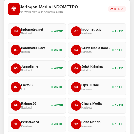
Jaringan Media INDOMETRO
🌐
25 MEDIA
Network Media Indometro Grup
Indometro.net
Indometro.id
IM
02
AKTIF
AKTIF
Nasional
Nasional
Indometro Law
Grow Media Indonesia
03
04
AKTIF
AKTIF
Hukum
Nasional
Jurnalisme
Jejak Kriminal
05
06
AKTIF
AKTIF
Nasional
Kriminal
Fakta62
Ops Jurnal
07
08
AKTIF
AKTIF
Fakta
Nasional
Raimas86
Chans Media
09
10
AKTIF
AKTIF
Nasional
Nasional
Peristiwa24
Pena Medan
11
12
AKTIF
AKTIF
Peristiwa
Nasional