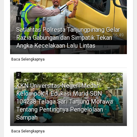
1
Satlantas Polresta Tanjungpinang Gelar
Razia Gabungan dan Simpatik Tekan
Angka Kecelakaan Lalu Lintas
Baca Selengkapnya
2
KKN Universitas Negeri Medan
Kelompok 1 Edukasi Murid SDN
104238 Telaga Sari Tanjung Morawa
Tentang Pentingnya Pengelolaan
Sampah
Baca Selengkapnya