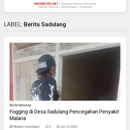
INDOMETRO.NET
• Jaringan Media Indonesia
Aktual • Akurat • Independen • Inspiratif
LABEL:
Berita Sadulang
Berita Sadulang
Fogging di Desa Sadulang Pencegahan Penyakit
Malaria
Redaksi Investigasi
0
Jun 16, 2025