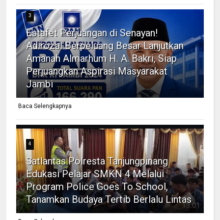
3
Estafet Perjuangan di Senayan!
Adirozal Berpeluang Besar Lanjutkan
Amanah Almarhum H. A. Bakri, Siap
Perjuangkan Aspirasi Masyarakat
Jambi
Baca Selengkapnya
4
Satlantas Polresta Tanjungpinang
Edukasi Pelajar SMKN 4 Melalui
Program Police Goes To School,
Tanamkan Budaya Tertib Berlalu Lintas