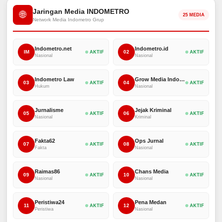
Jaringan Media INDOMETRO
🌐
25 MEDIA
Network Media Indometro Grup
Indometro.net
Indometro.id
IM
02
AKTIF
AKTIF
Nasional
Nasional
Indometro Law
Grow Media Indonesia
03
04
AKTIF
AKTIF
Hukum
Nasional
Jurnalisme
Jejak Kriminal
05
06
AKTIF
AKTIF
Nasional
Kriminal
Fakta62
Ops Jurnal
07
08
AKTIF
AKTIF
Fakta
Nasional
Raimas86
Chans Media
09
10
AKTIF
AKTIF
Nasional
Nasional
Peristiwa24
Pena Medan
11
12
AKTIF
AKTIF
Peristiwa
Nasional