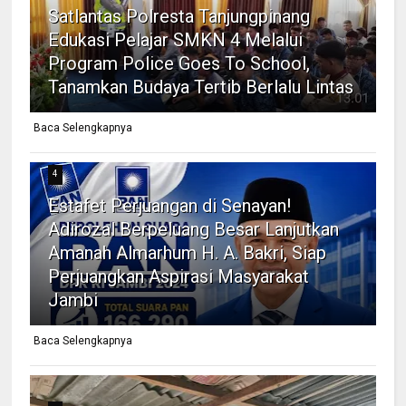
Satlantas Polresta Tanjungpinang
Edukasi Pelajar SMKN 4 Melalui
Program Police Goes To School,
Tanamkan Budaya Tertib Berlalu Lintas
Baca Selengkapnya
4
Estafet Perjuangan di Senayan!
Adirozal Berpeluang Besar Lanjutkan
Amanah Almarhum H. A. Bakri, Siap
Perjuangkan Aspirasi Masyarakat
Jambi
Baca Selengkapnya