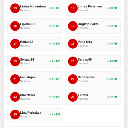
Lintas Nusantara
Lintas Peristiwa
13
14
AKTIF
AKTIF
Nasional
Nasional
Liputan62
Ungkap Fakta
15
16
AKTIF
AKTIF
Nasional
Nasional
Harian62
Pena Kita
17
18
AKTIF
AKTIF
Nasional
Nasional
Sergap24
Sergap86
19
20
AKTIF
AKTIF
Nasional
Nasional
Investigasi
Orbit News
21
22
AKTIF
AKTIF
Nasional
Nasional
IDM News
1 Detik
23
24
AKTIF
AKTIF
Nasional
Nasional
Liga Peristiwa
25
AKTIF
Nasional