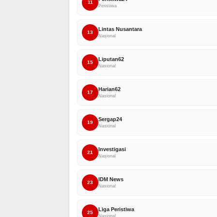
11
Peristiwa
Lintas Nusantara
13
Nasional
Liputan62
15
Nasional
Harian62
17
Nasional
Sergap24
19
Nasional
Investigasi
21
Nasional
IDM News
23
Nasional
Liga Peristiwa
25
Nasional