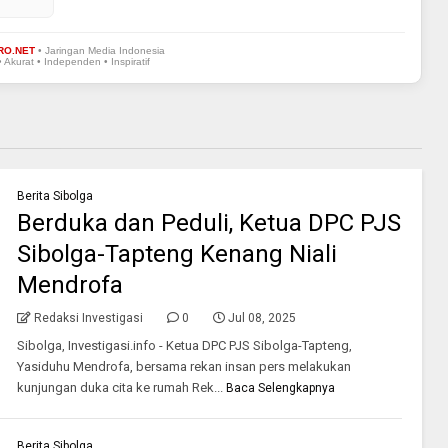
RO.NET
• Jaringan Media Indonesia
• Akurat • Independen • Inspiratif
Berita Sibolga
Berduka dan Peduli, Ketua DPC PJS
Sibolga-Tapteng Kenang Niali
Mendrofa
Redaksi Investigasi
0
Jul 08, 2025
Sibolga, Investigasi.info - Ketua DPC PJS Sibolga-Tapteng,
Yasiduhu Mendrofa, bersama rekan insan pers melakukan
kunjungan duka cita ke rumah Rek...
Baca Selengkapnya
Berita Sibolga