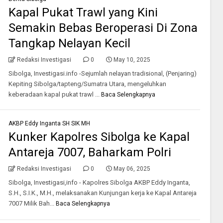
Kapal Pukat Trawl yang Kini
Semakin Bebas Beroperasi Di Zona
Tangkap Nelayan Kecil
Redaksi Investigasi
0
May 10, 2025
Sibolga, Investigasi.info -Sejumlah nelayan tradisional, (Penjaring)
Kepiting Sibolga/tapteng/Sumatra Utara, mengeluhkan
keberadaan kapal pukat trawl ...
Baca Selengkapnya
AKBP Eddy Inganta SH SIK MH
Kunker Kapolres Sibolga ke Kapal
Antareja 7007, Baharkam Polri
Redaksi Investigasi
0
May 06, 2025
Sibolga, Investigasi,info - Kapolres Sibolga AKBP Eddy Inganta,
S.H., S.I.K., M.H., melaksanakan Kunjungan kerja ke Kapal Antareja
7007 Milik Bah...
Baca Selengkapnya