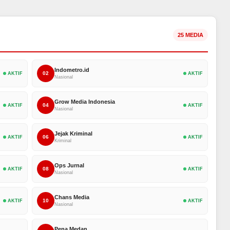
25 MEDIA
Indometro.id
02
AKTIF
AKTIF
Nasional
Grow Media Indonesia
04
AKTIF
AKTIF
Nasional
Jejak Kriminal
06
AKTIF
AKTIF
Kriminal
Ops Jurnal
08
AKTIF
AKTIF
Nasional
Chans Media
10
AKTIF
AKTIF
Nasional
Pena Medan