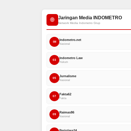
Jaringan Media INDOMETRO
🌐
Network Media Indometro Grup
Indometro.net
IM
Nasional
Indometro Law
03
Hukum
Jurnalisme
05
Nasional
Fakta62
07
Fakta
Raimas86
09
Nasional
Peristiwa24