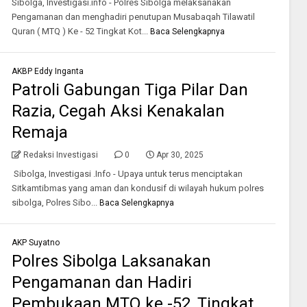
Sibolga, Investigasi.info - Polres Sibolga melaksanakan
Pengamanan dan menghadiri penutupan Musabaqah Tilawatil
Quran ( MTQ ) Ke - 52 Tingkat Kot...
Baca Selengkapnya
AKBP Eddy Inganta
Patroli Gabungan Tiga Pilar Dan
Razia, Cegah Aksi Kenakalan
Remaja
Redaksi Investigasi
0
Apr 30, 2025
Sibolga, Investigasi .Info - Upaya untuk terus menciptakan
Sitkamtibmas yang aman dan kondusif di wilayah hukum polres
sibolga, Polres Sibo...
Baca Selengkapnya
AKP Suyatno
Polres Sibolga Laksanakan
Pengamanan dan Hadiri
Pembukaan MTQ ke -52, Tingkat