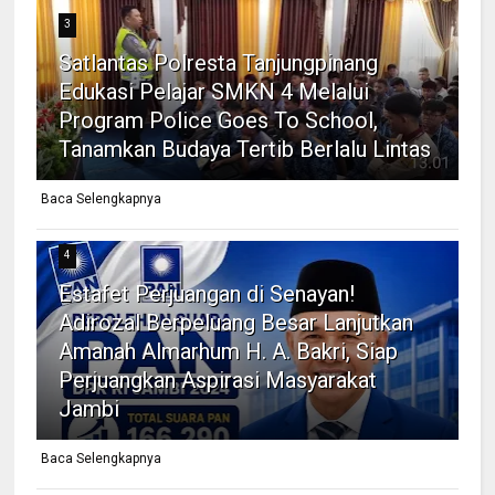
3
Satlantas Polresta Tanjungpinang
Edukasi Pelajar SMKN 4 Melalui
Program Police Goes To School,
Tanamkan Budaya Tertib Berlalu Lintas
Baca Selengkapnya
4
Estafet Perjuangan di Senayan!
Adirozal Berpeluang Besar Lanjutkan
Amanah Almarhum H. A. Bakri, Siap
Perjuangkan Aspirasi Masyarakat
Jambi
Baca Selengkapnya