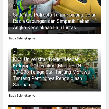
1
Satlantas Polresta Tanjungpinang Gelar
Razia Gabungan dan Simpatik Tekan
Angka Kecelakaan Lalu Lintas
Baca Selengkapnya
2
KKN Universitas Negeri Medan
Kelompok 1 Edukasi Murid SDN
104238 Telaga Sari Tanjung Morawa
Tentang Pentingnya Pengelolaan
Sampah
Baca Selengkapnya