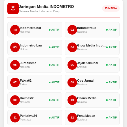
Jaringan Media INDOMETRO
🌐
25 MEDIA
Network Media Indometro Grup
Indometro.net
Indometro.id
IM
02
AKTIF
AKTIF
Nasional
Nasional
Indometro Law
Grow Media Indonesia
03
04
AKTIF
AKTIF
Hukum
Nasional
Jurnalisme
Jejak Kriminal
05
06
AKTIF
AKTIF
Nasional
Kriminal
Fakta62
Ops Jurnal
07
08
AKTIF
AKTIF
Fakta
Nasional
Raimas86
Chans Media
09
10
AKTIF
AKTIF
Nasional
Nasional
Peristiwa24
Pena Medan
11
12
AKTIF
AKTIF
Peristiwa
Nasional