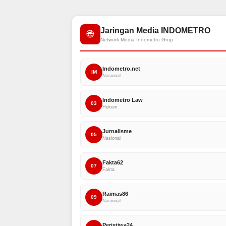
Jaringan Media INDOMETRO
🌐
Network Media Indometro Grup
Indometro.net
IM
Nasional
Indometro Law
03
Hukum
Jurnalisme
05
Nasional
Fakta62
07
Fakta
Raimas86
09
Nasional
Peristiwa24