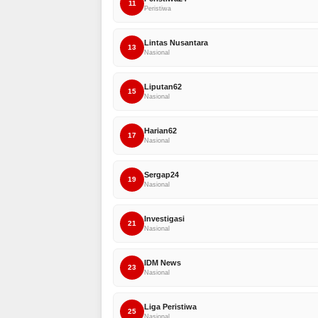
11
Peristiwa
Lintas Nusantara
13
Nasional
Liputan62
15
Nasional
Harian62
17
Nasional
Sergap24
19
Nasional
Investigasi
21
Nasional
IDM News
23
Nasional
Liga Peristiwa
25
Nasional