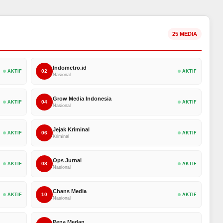
25 MEDIA
Indometro.id
02
AKTIF
AKTIF
Nasional
Grow Media Indonesia
04
AKTIF
AKTIF
Nasional
Jejak Kriminal
06
AKTIF
AKTIF
Kriminal
Ops Jurnal
08
AKTIF
AKTIF
Nasional
Chans Media
10
AKTIF
AKTIF
Nasional
Pena Medan