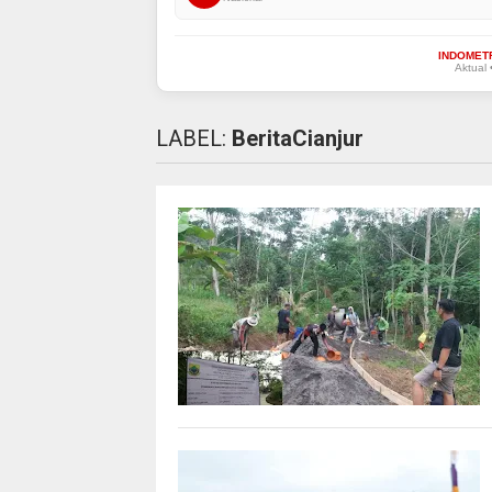
INDOMET
Aktual 
LABEL:
BeritaCianjur