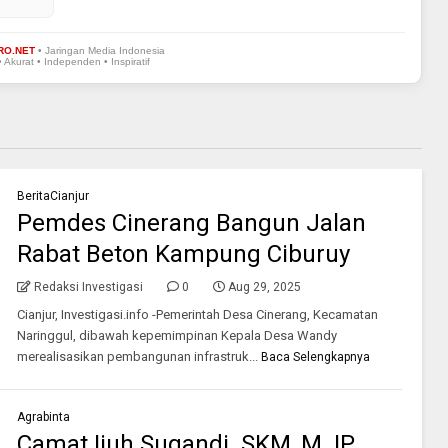
RO.NET
• Jaringan Media Indonesia
• Akurat • Independen • Inspiratif
BeritaCianjur
Pemdes Cinerang Bangun Jalan
Rabat Beton Kampung Ciburuy
Redaksi Investigasi
0
Aug 29, 2025
Cianjur, Investigasi.info -Pemerintah Desa Cinerang, Kecamatan
Naringgul, dibawah kepemimpinan Kepala Desa Wandy
merealisasikan pembangunan infrastruk...
Baca Selengkapnya
Agrabinta
Camat Ijuh Sugandi. SKM, M. IP