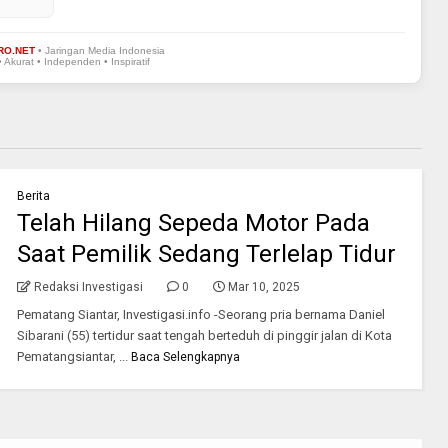
RO.NET
• Jaringan Media Indonesia
• Akurat • Independen • Inspiratif
Berita
Telah Hilang Sepeda Motor Pada
Saat Pemilik Sedang Terlelap Tidur
Redaksi Investigasi
0
Mar 10, 2025
Pematang Siantar, Investigasi.info -Seorang pria bernama Daniel
Sibarani (55) tertidur saat tengah berteduh di pinggir jalan di Kota
Pematangsiantar, ...
Baca Selengkapnya