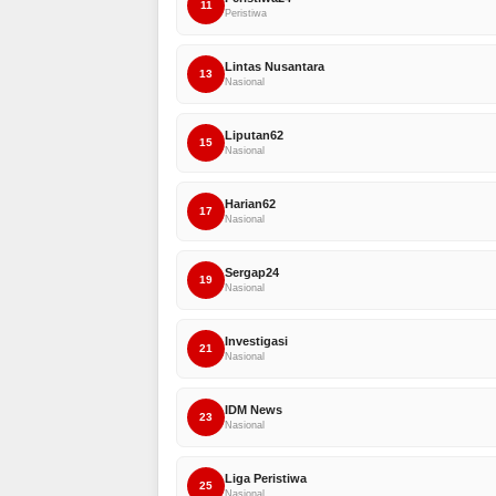
11
Peristiwa
Lintas Nusantara
13
Nasional
Liputan62
15
Nasional
Harian62
17
Nasional
Sergap24
19
Nasional
Investigasi
21
Nasional
IDM News
23
Nasional
Liga Peristiwa
25
Nasional