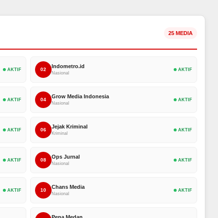
25 MEDIA
Indometro.id
02
AKTIF
AKTIF
Nasional
Grow Media Indonesia
04
AKTIF
AKTIF
Nasional
Jejak Kriminal
06
AKTIF
AKTIF
Kriminal
Ops Jurnal
08
AKTIF
AKTIF
Nasional
Chans Media
10
AKTIF
AKTIF
Nasional
Pena Medan