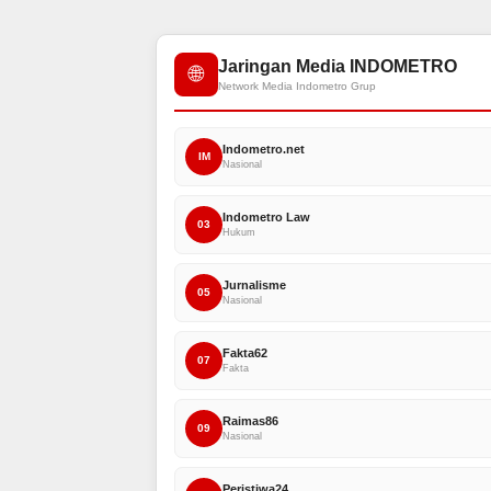
Jaringan Media INDOMETRO
🌐
Network Media Indometro Grup
Indometro.net
IM
Nasional
Indometro Law
03
Hukum
Jurnalisme
05
Nasional
Fakta62
07
Fakta
Raimas86
09
Nasional
Peristiwa24