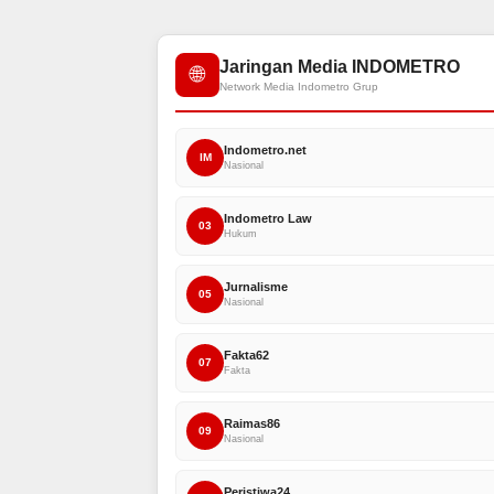
Jaringan Media INDOMETRO
🌐
Network Media Indometro Grup
Indometro.net
IM
Nasional
Indometro Law
03
Hukum
Jurnalisme
05
Nasional
Fakta62
07
Fakta
Raimas86
09
Nasional
Peristiwa24