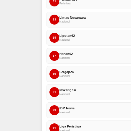
11
Peristiwa
Lintas Nusantara
13
Nasional
Liputan62
15
Nasional
Harian62
17
Nasional
Sergap24
19
Nasional
Investigasi
21
Nasional
IDM News
23
Nasional
Liga Peristiwa
25
Nasional