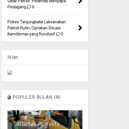
Gelar Patroli "Polantas Menyapa"
Pedagang
0
Polres Tanjungbalai Laksanakan
Patroli Rutin, Ciptakan Situasi
Kamtibmas yang Kondusif
0
Iklan
POPULER BULAN INI
1
Satlantas Polresta