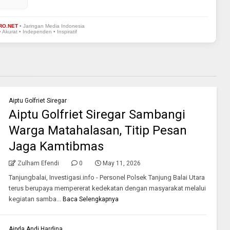
RO.NET
• Jaringan Media Indonesia
• Akurat • Independen • Inspiratif
Aiptu Golfriet Siregar
Aiptu Golfriet Siregar Sambangi
Warga Matahalasan, Titip Pesan
Jaga Kamtibmas
Zulham Efendi
0
May 11, 2026
Tanjungbalai, Investigasi.info - Personel Polsek Tanjung Balai Utara
terus berupaya mempererat kedekatan dengan masyarakat melalui
kegiatan samba...
Baca Selengkapnya
Aipda Andi Hardina