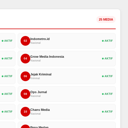
25 MEDIA
Indometro.id
02
AKTIF
AKTIF
Nasional
Grow Media Indonesia
04
AKTIF
AKTIF
Nasional
Jejak Kriminal
06
AKTIF
AKTIF
Kriminal
Ops Jurnal
08
AKTIF
AKTIF
Nasional
Chans Media
10
AKTIF
AKTIF
Nasional
Pena Medan