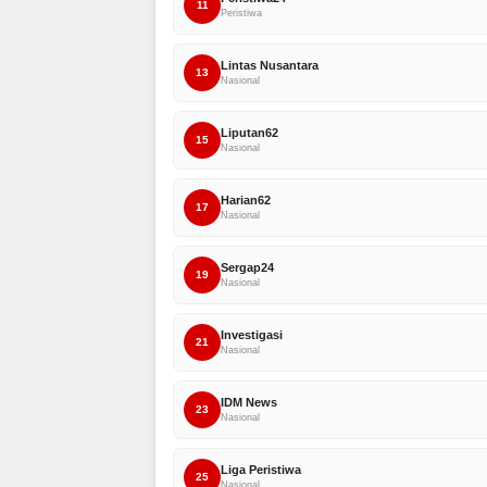
11
Peristiwa
Lintas Nusantara
13
Nasional
Liputan62
15
Nasional
Harian62
17
Nasional
Sergap24
19
Nasional
Investigasi
21
Nasional
IDM News
23
Nasional
Liga Peristiwa
25
Nasional