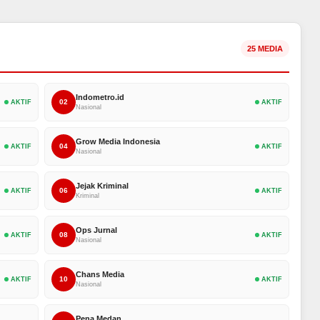
25 MEDIA
Indometro.id
02
AKTIF
AKTIF
Nasional
Grow Media Indonesia
04
AKTIF
AKTIF
Nasional
Jejak Kriminal
06
AKTIF
AKTIF
Kriminal
Ops Jurnal
08
AKTIF
AKTIF
Nasional
Chans Media
10
AKTIF
AKTIF
Nasional
Pena Medan