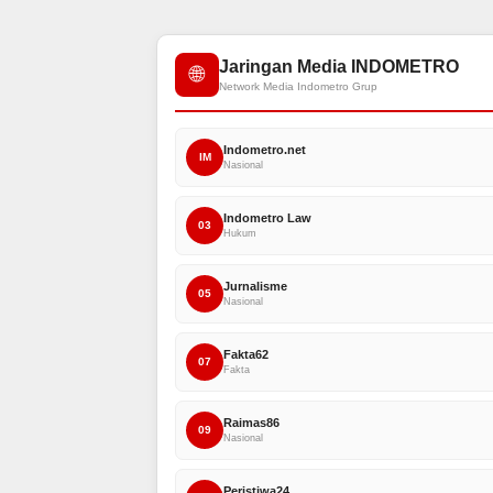
Jaringan Media INDOMETRO
🌐
Network Media Indometro Grup
Indometro.net
IM
Nasional
Indometro Law
03
Hukum
Jurnalisme
05
Nasional
Fakta62
07
Fakta
Raimas86
09
Nasional
Peristiwa24