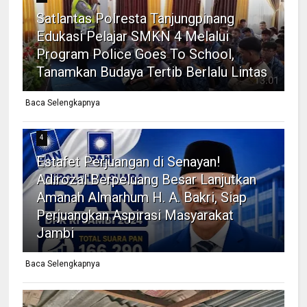
Satlantas Polresta Tanjungpinang
Edukasi Pelajar SMKN 4 Melalui
Program Police Goes To School,
Tanamkan Budaya Tertib Berlalu Lintas
Baca Selengkapnya
4
Estafet Perjuangan di Senayan!
Adirozal Berpeluang Besar Lanjutkan
Amanah Almarhum H. A. Bakri, Siap
Perjuangkan Aspirasi Masyarakat
Jambi
Baca Selengkapnya