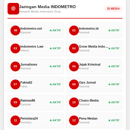
Jaringan Media INDOMETRO
🌐
25 MEDIA
Network Media Indometro Grup
Indometro.net
Indometro.id
IM
02
AKTIF
AKTIF
Nasional
Nasional
Indometro Law
Grow Media Indonesia
03
04
AKTIF
AKTIF
Hukum
Nasional
Jurnalisme
Jejak Kriminal
05
06
AKTIF
AKTIF
Nasional
Kriminal
Fakta62
Ops Jurnal
07
08
AKTIF
AKTIF
Fakta
Nasional
Raimas86
Chans Media
09
10
AKTIF
AKTIF
Nasional
Nasional
Peristiwa24
Pena Medan
11
12
AKTIF
AKTIF
Peristiwa
Nasional