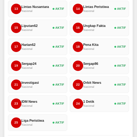
Lintas Nusantara
Lintas Peristiwa
13
14
AKTIF
AKTIF
Nasional
Nasional
Liputan62
Ungkap Fakta
15
16
AKTIF
AKTIF
Nasional
Nasional
Harian62
Pena Kita
17
18
AKTIF
AKTIF
Nasional
Nasional
Sergap24
Sergap86
19
20
AKTIF
AKTIF
Nasional
Nasional
Investigasi
Orbit News
21
22
AKTIF
AKTIF
Nasional
Nasional
IDM News
1 Detik
23
24
AKTIF
AKTIF
Nasional
Nasional
Liga Peristiwa
25
AKTIF
Nasional