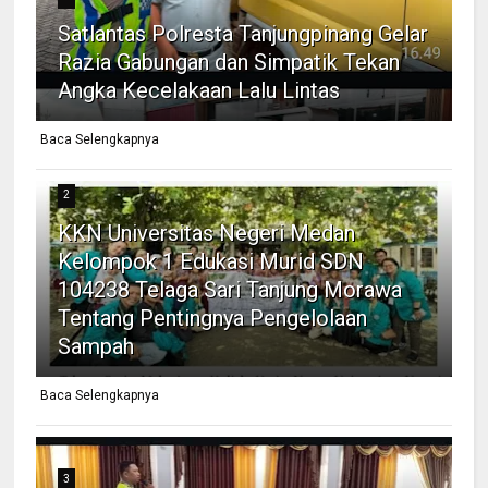
Satlantas Polresta Tanjungpinang Gelar
Razia Gabungan dan Simpatik Tekan
Angka Kecelakaan Lalu Lintas
Baca Selengkapnya
2
KKN Universitas Negeri Medan
Kelompok 1 Edukasi Murid SDN
104238 Telaga Sari Tanjung Morawa
Tentang Pentingnya Pengelolaan
Sampah
Baca Selengkapnya
3