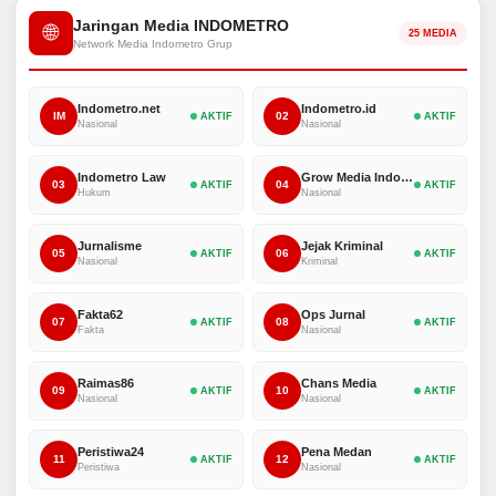
Jaringan Media INDOMETRO
🌐
25 MEDIA
Network Media Indometro Grup
Indometro.net
Indometro.id
IM
02
AKTIF
AKTIF
Nasional
Nasional
Indometro Law
Grow Media Indonesia
03
04
AKTIF
AKTIF
Hukum
Nasional
Jurnalisme
Jejak Kriminal
05
06
AKTIF
AKTIF
Nasional
Kriminal
Fakta62
Ops Jurnal
07
08
AKTIF
AKTIF
Fakta
Nasional
Raimas86
Chans Media
09
10
AKTIF
AKTIF
Nasional
Nasional
Peristiwa24
Pena Medan
11
12
AKTIF
AKTIF
Peristiwa
Nasional