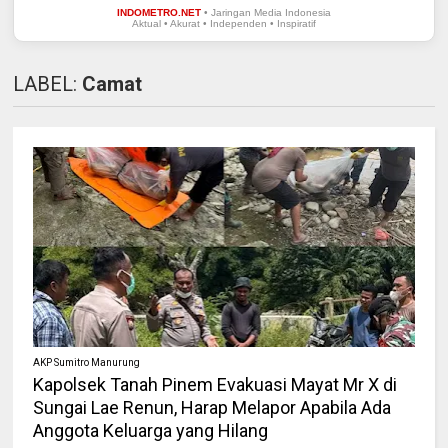
INDOMETRO.NET
• Jaringan Media Indonesia
Aktual • Akurat • Independen • Inspiratif
LABEL:
Camat
AKP Sumitro Manurung
Kapolsek Tanah Pinem Evakuasi Mayat Mr X di
Sungai Lae Renun, Harap Melapor Apabila Ada
Anggota Keluarga yang Hilang