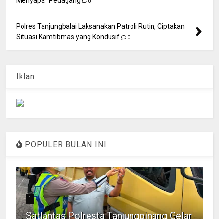
Menyapa" Pedagang
0
Polres Tanjungbalai Laksanakan Patroli Rutin, Ciptakan
Situasi Kamtibmas yang Kondusif
0
Iklan
POPULER BULAN INI
1
Satlantas Polresta Tanjungpinang Gelar