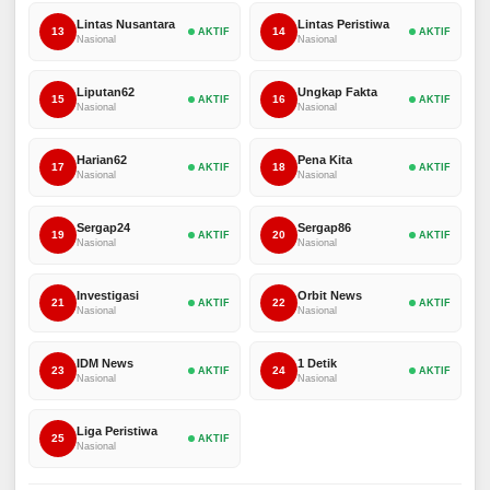
Lintas Nusantara
Lintas Peristiwa
13
14
AKTIF
AKTIF
Nasional
Nasional
Liputan62
Ungkap Fakta
15
16
AKTIF
AKTIF
Nasional
Nasional
Harian62
Pena Kita
17
18
AKTIF
AKTIF
Nasional
Nasional
Sergap24
Sergap86
19
20
AKTIF
AKTIF
Nasional
Nasional
Investigasi
Orbit News
21
22
AKTIF
AKTIF
Nasional
Nasional
IDM News
1 Detik
23
24
AKTIF
AKTIF
Nasional
Nasional
Liga Peristiwa
25
AKTIF
Nasional