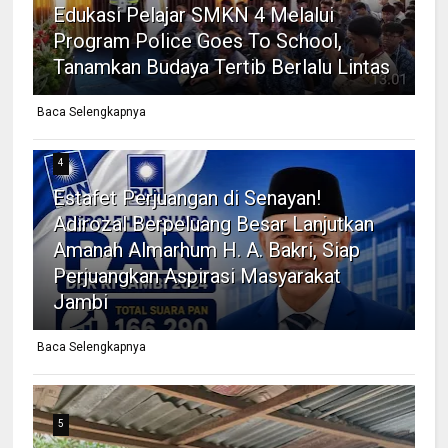
Edukasi Pelajar SMKN 4 Melalui
Program Police Goes To School,
Tanamkan Budaya Tertib Berlalu Lintas
Baca Selengkapnya
4
Estafet Perjuangan di Senayan!
Adirozal Berpeluang Besar Lanjutkan
Amanah Almarhum H. A. Bakri, Siap
Perjuangkan Aspirasi Masyarakat
Jambi
Baca Selengkapnya
5