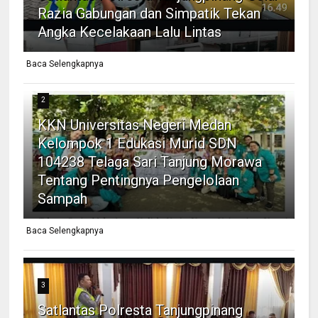
Razia Gabungan dan Simpatik Tekan
Angka Kecelakaan Lalu Lintas
Baca Selengkapnya
2
KKN Universitas Negeri Medan
Kelompok 1 Edukasi Murid SDN
104238 Telaga Sari Tanjung Morawa
Tentang Pentingnya Pengelolaan
Sampah
Baca Selengkapnya
3
Satlantas Polresta Tanjungpinang