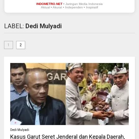
INDOMETRO.NET
• Jaringan Media Indonesia
Aktual • Akurat • Independen • Inspiratif
LABEL:
Dedi Mulyadi
1
2
Dedi Mulyadi
Kasus Garut Seret Jenderal dan Kepala Daerah,