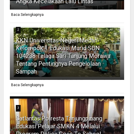
Angka Kecelakaan Lalu Lintas
Baca Selengkapnya
2
KKN Universitas Negeri Medan
Kelompok 1 Edukasi Murid SDN
104238 Telaga Sari Tanjung Morawa
Tentang Pentingnya Pengelolaan
Sampah
Baca Selengkapnya
3
Satlantas Polresta Tanjungpinang
Edukasi Pelajar SMKN 4 Melalui
Program Police Goes To School,