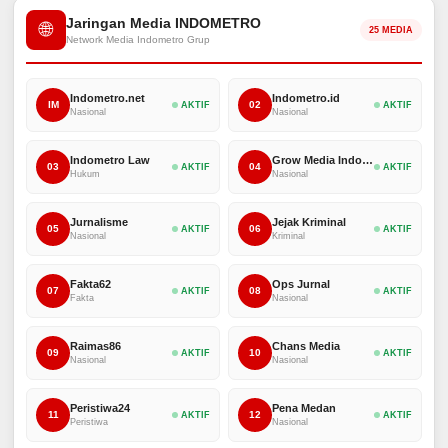
Jaringan Media INDOMETRO
🌐
25 MEDIA
Network Media Indometro Grup
Indometro.net
Indometro.id
IM
02
AKTIF
AKTIF
Nasional
Nasional
Indometro Law
Grow Media Indonesia
03
04
AKTIF
AKTIF
Hukum
Nasional
Jurnalisme
Jejak Kriminal
05
06
AKTIF
AKTIF
Nasional
Kriminal
Fakta62
Ops Jurnal
07
08
AKTIF
AKTIF
Fakta
Nasional
Raimas86
Chans Media
09
10
AKTIF
AKTIF
Nasional
Nasional
Peristiwa24
Pena Medan
11
12
AKTIF
AKTIF
Peristiwa
Nasional