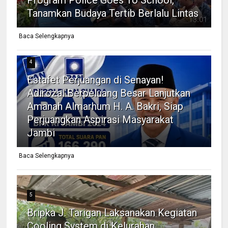
Tanamkan Budaya Tertib Berlalu Lintas
Baca Selengkapnya
4
Estafet Perjuangan di Senayan!
Adirozal Berpeluang Besar Lanjutkan
Amanah Almarhum H. A. Bakri, Siap
Perjuangkan Aspirasi Masyarakat
Jambi
Baca Selengkapnya
5
Bripka J. Tarigan Laksanakan Kegiatan
Cooling System di Kelurahan