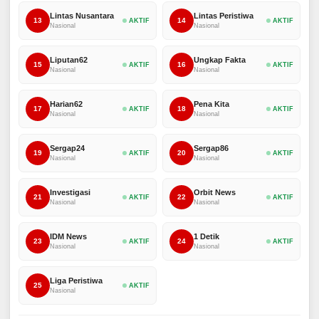
Lintas Nusantara
Lintas Peristiwa
13
14
AKTIF
AKTIF
Nasional
Nasional
Liputan62
Ungkap Fakta
15
16
AKTIF
AKTIF
Nasional
Nasional
Harian62
Pena Kita
17
18
AKTIF
AKTIF
Nasional
Nasional
Sergap24
Sergap86
19
20
AKTIF
AKTIF
Nasional
Nasional
Investigasi
Orbit News
21
22
AKTIF
AKTIF
Nasional
Nasional
IDM News
1 Detik
23
24
AKTIF
AKTIF
Nasional
Nasional
Liga Peristiwa
25
AKTIF
Nasional