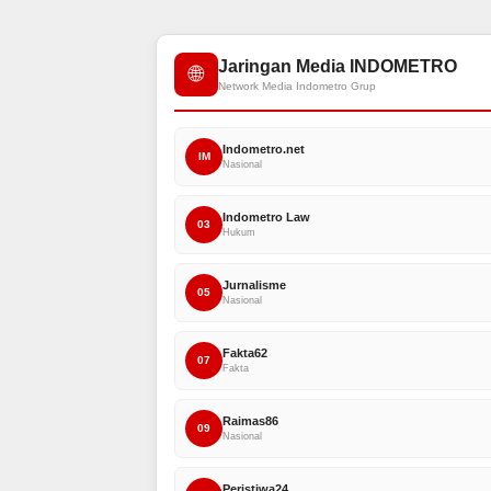
Jaringan Media INDOMETRO
🌐
Network Media Indometro Grup
Indometro.net
IM
Nasional
Indometro Law
03
Hukum
Jurnalisme
05
Nasional
Fakta62
07
Fakta
Raimas86
09
Nasional
Peristiwa24