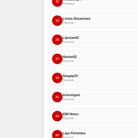
11
Peristiwa
Lintas Nusantara
13
Nasional
Liputan62
15
Nasional
Harian62
17
Nasional
Sergap24
19
Nasional
Investigasi
21
Nasional
IDM News
23
Nasional
Liga Peristiwa
25
Nasional