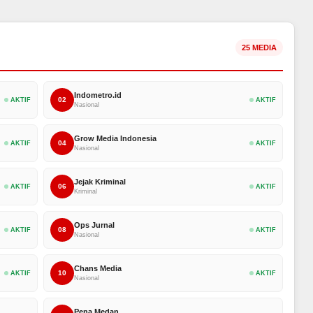
25 MEDIA
Indometro.id
02
AKTIF
AKTIF
Nasional
Grow Media Indonesia
04
AKTIF
AKTIF
Nasional
Jejak Kriminal
06
AKTIF
AKTIF
Kriminal
Ops Jurnal
08
AKTIF
AKTIF
Nasional
Chans Media
10
AKTIF
AKTIF
Nasional
Pena Medan