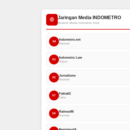
Jaringan Media INDOMETRO
🌐
Network Media Indometro Grup
Indometro.net
IM
Nasional
Indometro Law
03
Hukum
Jurnalisme
05
Nasional
Fakta62
07
Fakta
Raimas86
09
Nasional
Peristiwa24