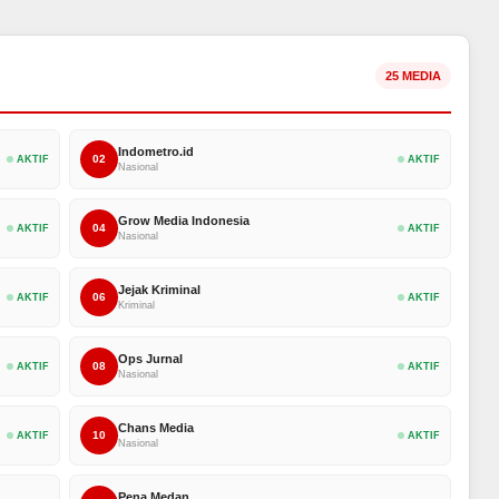
25 MEDIA
Indometro.id
02
AKTIF
AKTIF
Nasional
Grow Media Indonesia
04
AKTIF
AKTIF
Nasional
Jejak Kriminal
06
AKTIF
AKTIF
Kriminal
Ops Jurnal
08
AKTIF
AKTIF
Nasional
Chans Media
10
AKTIF
AKTIF
Nasional
Pena Medan