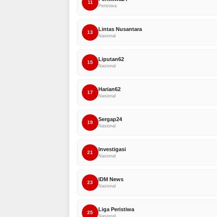
11
Peristiwa
Lintas Nusantara
13
Nasional
Liputan62
15
Nasional
Harian62
17
Nasional
Sergap24
19
Nasional
Investigasi
21
Nasional
IDM News
23
Nasional
Liga Peristiwa
25
Nasional