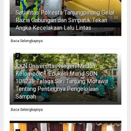
1
Satlantas Polresta Tanjungpinang Gelar
Razia Gabungan dan Simpatik Tekan
Angka Kecelakaan Lalu Lintas
Baca Selengkapnya
2
KKN Universitas Negeri Medan
Kelompok 1 Edukasi Murid SDN
104238 Telaga Sari Tanjung Morawa
Tentang Pentingnya Pengelolaan
Sampah
Baca Selengkapnya