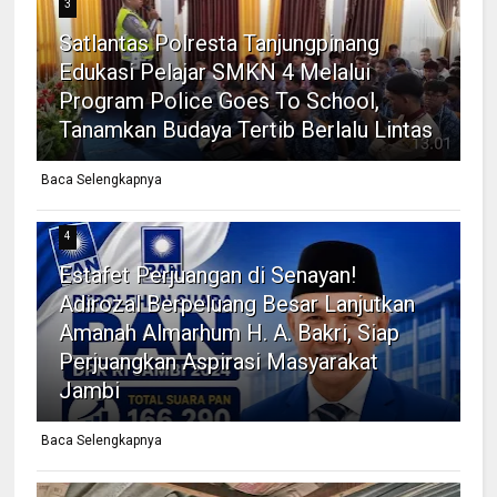
3
Satlantas Polresta Tanjungpinang
Edukasi Pelajar SMKN 4 Melalui
Program Police Goes To School,
Tanamkan Budaya Tertib Berlalu Lintas
Baca Selengkapnya
4
Estafet Perjuangan di Senayan!
Adirozal Berpeluang Besar Lanjutkan
Amanah Almarhum H. A. Bakri, Siap
Perjuangkan Aspirasi Masyarakat
Jambi
Baca Selengkapnya