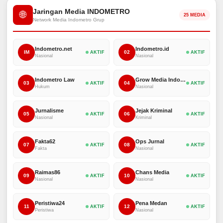
Jaringan Media INDOMETRO
🌐
25 MEDIA
Network Media Indometro Grup
Indometro.net
Indometro.id
IM
02
AKTIF
AKTIF
Nasional
Nasional
Indometro Law
Grow Media Indonesia
03
04
AKTIF
AKTIF
Hukum
Nasional
Jurnalisme
Jejak Kriminal
05
06
AKTIF
AKTIF
Nasional
Kriminal
Fakta62
Ops Jurnal
07
08
AKTIF
AKTIF
Fakta
Nasional
Raimas86
Chans Media
09
10
AKTIF
AKTIF
Nasional
Nasional
Peristiwa24
Pena Medan
11
12
AKTIF
AKTIF
Peristiwa
Nasional