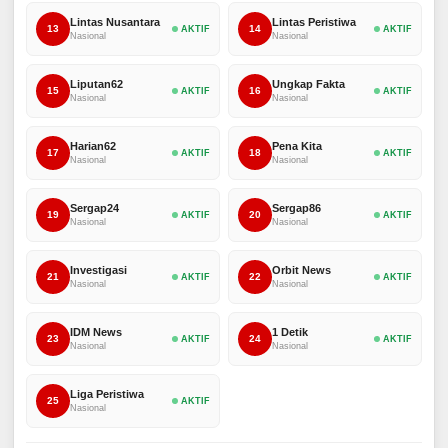
Lintas Nusantara
Lintas Peristiwa
13
14
AKTIF
AKTIF
Nasional
Nasional
Liputan62
Ungkap Fakta
15
16
AKTIF
AKTIF
Nasional
Nasional
Harian62
Pena Kita
17
18
AKTIF
AKTIF
Nasional
Nasional
Sergap24
Sergap86
19
20
AKTIF
AKTIF
Nasional
Nasional
Investigasi
Orbit News
21
22
AKTIF
AKTIF
Nasional
Nasional
IDM News
1 Detik
23
24
AKTIF
AKTIF
Nasional
Nasional
Liga Peristiwa
25
AKTIF
Nasional