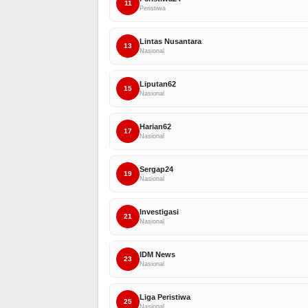
11
Peristiwa
Lintas Nusantara
13
Nasional
Liputan62
15
Nasional
Harian62
17
Nasional
Sergap24
19
Nasional
Investigasi
21
Nasional
IDM News
23
Nasional
Liga Peristiwa
25
Nasional