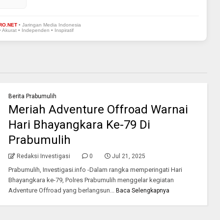
RO.NET
• Jaringan Media Indonesia
• Akurat • Independen • Inspiratif
Berita Prabumulih
Meriah Adventure Offroad Warnai
Hari Bhayangkara Ke-79 Di
Prabumulih
Redaksi Investigasi
0
Jul 21, 2025
Prabumulih, Investigasi.info -Dalam rangka memperingati Hari
Bhayangkara ke-79, Polres Prabumulih menggelar kegiatan
Adventure Offroad yang berlangsun...
Baca Selengkapnya