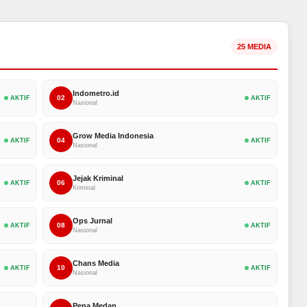
25 MEDIA
Indometro.id
02
AKTIF
AKTIF
Nasional
Grow Media Indonesia
04
AKTIF
AKTIF
Nasional
Jejak Kriminal
06
AKTIF
AKTIF
Kriminal
Ops Jurnal
08
AKTIF
AKTIF
Nasional
Chans Media
10
AKTIF
AKTIF
Nasional
Pena Medan