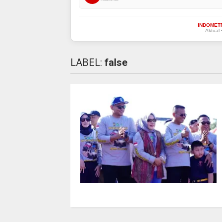
INDOMET
Aktual 
LABEL:
false