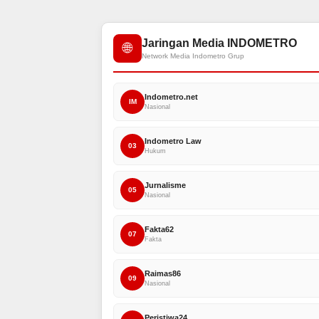
Jaringan Media INDOMETRO
🌐
Network Media Indometro Grup
Indometro.net
IM
Nasional
Indometro Law
03
Hukum
Jurnalisme
05
Nasional
Fakta62
07
Fakta
Raimas86
09
Nasional
Peristiwa24